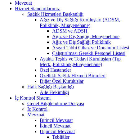
Mevzuat
Hizmet Standartlarımız
Sağlık Hizmetleri Başkanlığı
Ağız ve Diş Sağlığı Kuruluşları (ADSM,
Poliklinik, Muayenehane)
ADSM ve ADSH
Ağız ve Diş Sağlığı Muayenehane
Ağız ve Diş Sağlığı Poliklinik
Asgari Tıbbi Cihaz ve Donanım Listesi
Çalıştırılması Gerekli Personel Listesi
Ayakta Teşhis ve Tedavi Kuruluşları (Tıp
Merk.,Poliklinik,Muayenehane)
Özel Hastaneler
Özellikli Sağlık Hizmeti Birimleri
Diğer Özel Kuruluşlar
Halk Sağlığı Başkanlığı
Aile Hekimliği
İç Kontrol Sistemi
Genel Bilgilendirme Dosyası
İç Kontrol
Mevzuat
Birincil Mevzuat
İkincil Mevzuat
Üçüncül Mevzuat
Tebliğler