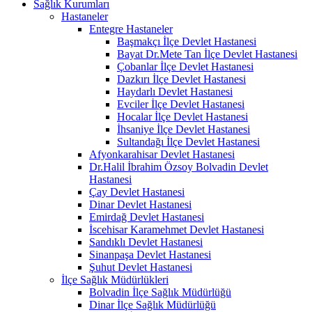
Sağlık Kurumları
Hastaneler
Entegre Hastaneler
Başmakçı İlçe Devlet Hastanesi
Bayat Dr.Mete Tan İlçe Devlet Hastanesi
Çobanlar İlçe Devlet Hastanesi
Dazkırı İlçe Devlet Hastanesi
Haydarlı Devlet Hastanesi
Evciler İlçe Devlet Hastanesi
Hocalar İlçe Devlet Hastanesi
İhsaniye İlçe Devlet Hastanesi
Sultandağı İlçe Devlet Hastanesi
Afyonkarahisar Devlet Hastanesi
Dr.Halil İbrahim Özsoy Bolvadin Devlet
Hastanesi
Çay Devlet Hastanesi
Dinar Devlet Hastanesi
Emirdağ Devlet Hastanesi
İscehisar Karamehmet Devlet Hastanesi
Sandıklı Devlet Hastanesi
Sinanpaşa Devlet Hastanesi
Şuhut Devlet Hastanesi
İlçe Sağlık Müdürlükleri
Bolvadin İlçe Sağlık Müdürlüğü
Dinar İlçe Sağlık Müdürlüğü