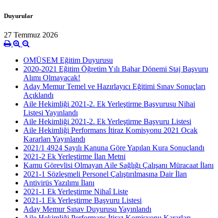
Duyurular
27 Temmuz 2026
OMÜSEM Eğitim Duyurusu
2020-2021 Eğitim Öğretim Yılı Bahar Dönemi Staj Başvuru
Alımı Olmayacak!
Aday Memur Temel ve Hazırlayıcı Eğitimi Sınav Sonuçları
Açıklandı
Aile Hekimliği 2021-2. Ek Yerleştirme Başvurusu Nihai
Listesi Yayınlandı
Aile Hekimliği 2021-2. Ek Yerleştirme Başvuru Listesi
Aile Hekimliği Performans İtiraz Komisyonu 2021 Ocak
Kararları Yayınlandı
2021/1 4924 Sayılı Kanuna Göre Yapılan Kura Sonuçlandı
2021-2 Ek Yerleştirme İlan Metni
Kamu Görevlisi Olmayan Aile Sağlığı Çalışanı Müracaat İlanı
2021-1 Sözleşmeli Personel Çalıştırılmasına Dair İlan
Antivirüs Yazılımı İlanı
2021-1 Ek Yerleştirme Nihaî Liste
2021-1 Ek Yerleştirme Başvuru Listesi
Aday Memur Sınav Duyurusu Yayınlandı
Aile Hekimliği Performans İtiraz Komisyonu Kararları