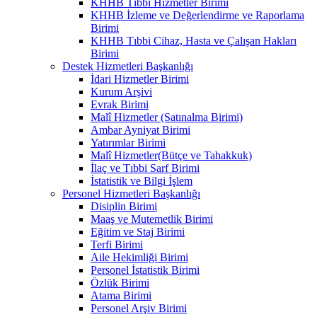
KHHB Tıbbi Hizmetler Birimi
KHHB İzleme ve Değerlendirme ve Raporlama
Birimi
KHHB Tıbbi Cihaz, Hasta ve Çalışan Hakları
Birimi
Destek Hizmetleri Başkanlığı
İdari Hizmetler Birimi
Kurum Arşivi
Evrak Birimi
Malî Hizmetler (Satınalma Birimi)
Ambar Ayniyat Birimi
Yatırımlar Birimi
Malî Hizmetler(Bütçe ve Tahakkuk)
İlaç ve Tıbbi Sarf Birimi
İstatistik ve Bilgi İşlem
Personel Hizmetleri Başkanlığı
Disiplin Birimi
Maaş ve Mutemetlik Birimi
Eğitim ve Staj Birimi
Terfi Birimi
Aile Hekimliği Birimi
Personel İstatistik Birimi
Özlük Birimi
Atama Birimi
Personel Arşiv Birimi