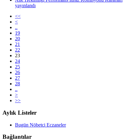
yayınlandı
<<
<
..
19
20
21
22
23
24
25
26
27
28
..
>
>>
Aylık Listeler
Bugün Nöbetçi Eczaneler
Bağlantılar