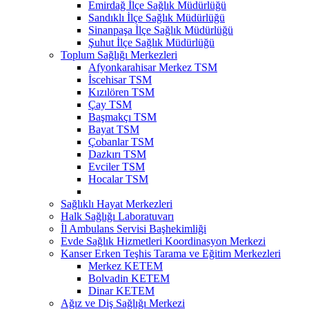
Emirdağ İlçe Sağlık Müdürlüğü
Sandıklı İlçe Sağlık Müdürlüğü
Sinanpaşa İlçe Sağlık Müdürlüğü
Şuhut İlçe Sağlık Müdürlüğü
Toplum Sağlığı Merkezleri
Afyonkarahisar Merkez TSM
İscehisar TSM
Kızılören TSM
Çay TSM
Başmakçı TSM
Bayat TSM
Çobanlar TSM
Dazkırı TSM
Evciler TSM
Hocalar TSM
Sağlıklı Hayat Merkezleri
Halk Sağlığı Laboratuvarı
İl Ambulans Servisi Başhekimliği
Evde Sağlık Hizmetleri Koordinasyon Merkezi
Kanser Erken Teşhis Tarama ve Eğitim Merkezleri
Merkez KETEM
Bolvadin KETEM
Dinar KETEM
Ağız ve Diş Sağlığı Merkezi