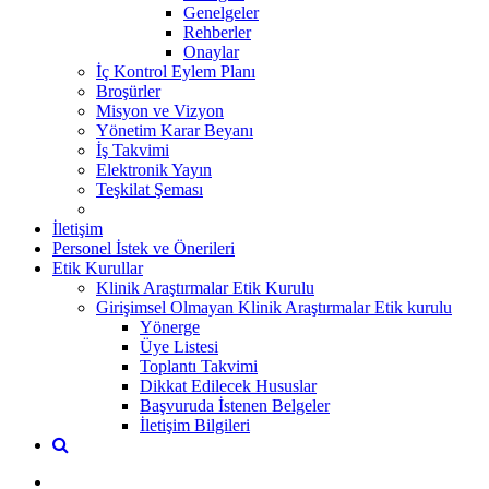
Genelgeler
Rehberler
Onaylar
İç Kontrol Eylem Planı
Broşürler
Misyon ve Vizyon
Yönetim Karar Beyanı
İş Takvimi
Elektronik Yayın
Teşkilat Şeması
İletişim
Personel İstek ve Önerileri
Etik Kurullar
Klinik Araştırmalar Etik Kurulu
Girişimsel Olmayan Klinik Araştırmalar Etik kurulu
Yönerge
Üye Listesi
Toplantı Takvimi
Dikkat Edilecek Hususlar
Başvuruda İstenen Belgeler
İletişim Bilgileri