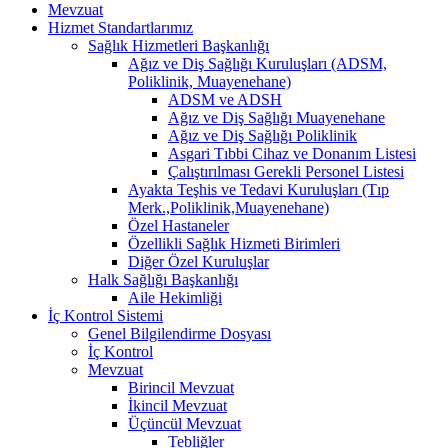
Mevzuat
Hizmet Standartlarımız
Sağlık Hizmetleri Başkanlığı
Ağız ve Diş Sağlığı Kuruluşları (ADSM,
Poliklinik, Muayenehane)
ADSM ve ADSH
Ağız ve Diş Sağlığı Muayenehane
Ağız ve Diş Sağlığı Poliklinik
Asgari Tıbbi Cihaz ve Donanım Listesi
Çalıştırılması Gerekli Personel Listesi
Ayakta Teşhis ve Tedavi Kuruluşları (Tıp
Merk.,Poliklinik,Muayenehane)
Özel Hastaneler
Özellikli Sağlık Hizmeti Birimleri
Diğer Özel Kuruluşlar
Halk Sağlığı Başkanlığı
Aile Hekimliği
İç Kontrol Sistemi
Genel Bilgilendirme Dosyası
İç Kontrol
Mevzuat
Birincil Mevzuat
İkincil Mevzuat
Üçüncül Mevzuat
Tebliğler