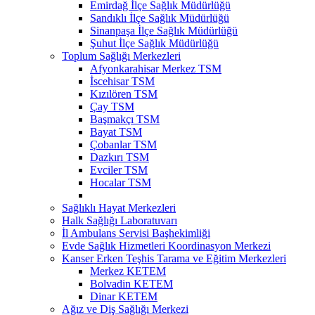
Emirdağ İlçe Sağlık Müdürlüğü
Sandıklı İlçe Sağlık Müdürlüğü
Sinanpaşa İlçe Sağlık Müdürlüğü
Şuhut İlçe Sağlık Müdürlüğü
Toplum Sağlığı Merkezleri
Afyonkarahisar Merkez TSM
İscehisar TSM
Kızılören TSM
Çay TSM
Başmakçı TSM
Bayat TSM
Çobanlar TSM
Dazkırı TSM
Evciler TSM
Hocalar TSM
Sağlıklı Hayat Merkezleri
Halk Sağlığı Laboratuvarı
İl Ambulans Servisi Başhekimliği
Evde Sağlık Hizmetleri Koordinasyon Merkezi
Kanser Erken Teşhis Tarama ve Eğitim Merkezleri
Merkez KETEM
Bolvadin KETEM
Dinar KETEM
Ağız ve Diş Sağlığı Merkezi