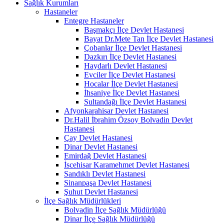
Sağlık Kurumları
Hastaneler
Entegre Hastaneler
Başmakçı İlçe Devlet Hastanesi
Bayat Dr.Mete Tan İlçe Devlet Hastanesi
Çobanlar İlçe Devlet Hastanesi
Dazkırı İlçe Devlet Hastanesi
Haydarlı Devlet Hastanesi
Evciler İlçe Devlet Hastanesi
Hocalar İlçe Devlet Hastanesi
İhsaniye İlçe Devlet Hastanesi
Sultandağı İlçe Devlet Hastanesi
Afyonkarahisar Devlet Hastanesi
Dr.Halil İbrahim Özsoy Bolvadin Devlet
Hastanesi
Çay Devlet Hastanesi
Dinar Devlet Hastanesi
Emirdağ Devlet Hastanesi
İscehisar Karamehmet Devlet Hastanesi
Sandıklı Devlet Hastanesi
Sinanpaşa Devlet Hastanesi
Şuhut Devlet Hastanesi
İlçe Sağlık Müdürlükleri
Bolvadin İlçe Sağlık Müdürlüğü
Dinar İlçe Sağlık Müdürlüğü