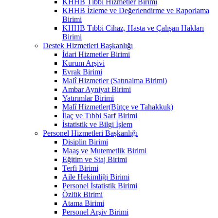
KHHB Tıbbi Hizmetler Birimi
KHHB İzleme ve Değerlendirme ve Raporlama
Birimi
KHHB Tıbbi Cihaz, Hasta ve Çalışan Hakları
Birimi
Destek Hizmetleri Başkanlığı
İdari Hizmetler Birimi
Kurum Arşivi
Evrak Birimi
Malî Hizmetler (Satınalma Birimi)
Ambar Ayniyat Birimi
Yatırımlar Birimi
Malî Hizmetler(Bütçe ve Tahakkuk)
İlaç ve Tıbbi Sarf Birimi
İstatistik ve Bilgi İşlem
Personel Hizmetleri Başkanlığı
Disiplin Birimi
Maaş ve Mutemetlik Birimi
Eğitim ve Staj Birimi
Terfi Birimi
Aile Hekimliği Birimi
Personel İstatistik Birimi
Özlük Birimi
Atama Birimi
Personel Arşiv Birimi