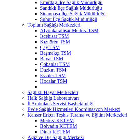
Emirdağ İlçe Sağlık Müdürlüğü
Sandıklı İlçe Sağlık Müdürlüğü
Sinanpaşa İlçe Sağlık Müdürlüğü
Şuhut İlçe Sağlık Müdürlüğü
Toplum Sağlığı Merkezleri
Afyonkarahisar Merkez TSM
İscehisar TSM
Kızılören TSM
Çay TSM
Başmakçı TSM
Bayat TSM
Çobanlar TSM
Dazkırı TSM
Evciler TSM
Hocalar TSM
Sağlıklı Hayat Merkezleri
Halk Sağlığı Laboratuvarı
İl Ambulans Servisi Başhekimliği
Evde Sağlık Hizmetleri Koordinasyon Merkezi
Kanser Erken Teşhis Tarama ve Eğitim Merkezleri
Merkez KETEM
Bolvadin KETEM
Dinar KETEM
Ağız ve Diş Sağlığı Merkezi