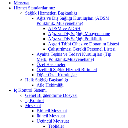
Mevzuat
Hizmet Standartlarımız
Sağlık Hizmetleri Başkanlığı
Ağız ve Diş Sağlığı Kuruluşları (ADSM,
Poliklinik, Muayenehane)
ADSM ve ADSH
Ağız ve Diş Sağlığı Muayenehane
Ağız ve Diş Sağlığı Poliklinik
Asgari Tıbbi Cihaz ve Donanım Listesi
Çalıştırılması Gerekli Personel Listesi
Ayakta Teşhis ve Tedavi Kuruluşları (Tıp
Merk.,Poliklinik,Muayenehane)
Özel Hastaneler
Özellikli Sağlık Hizmeti Birimleri
Diğer Özel Kuruluşlar
Halk Sağlığı Başkanlığı
Aile Hekimliği
İç Kontrol Sistemi
Genel Bilgilendirme Dosyası
İç Kontrol
Mevzuat
Birincil Mevzuat
İkincil Mevzuat
Üçüncül Mevzuat
Tebliğler