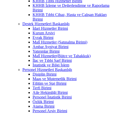
KHHB Tıbbi Hizmetler Birimi
KHHB İzleme ve Değerlendirme ve Raporlama
Birimi
KHHB Tıbbi Cihaz, Hasta ve Çalışan Hakları
Birimi
Destek Hizmetleri Başkanlığı
İdari Hizmetler Birimi
Kurum Arşivi
Evrak Birimi
Malî Hizmetler (Satınalma Birimi)
Ambar Ayniyat Birimi
Yatırımlar Birimi
Malî Hizmetler(Bütçe ve Tahakkuk)
İlaç ve Tıbbi Sarf Birimi
İstatistik ve Bilgi İşlem
Personel Hizmetleri Başkanlığı
Disiplin Birimi
Maaş ve Mutemetlik Birimi
Eğitim ve Staj Birimi
Terfi Birimi
Aile Hekimliği Birimi
Personel İstatistik Birimi
Özlük Birimi
Atama Birimi
Personel Arşiv Birimi