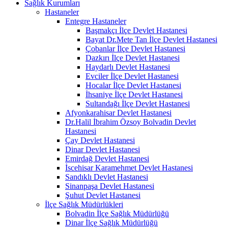
Sağlık Kurumları
Hastaneler
Entegre Hastaneler
Başmakçı İlçe Devlet Hastanesi
Bayat Dr.Mete Tan İlçe Devlet Hastanesi
Çobanlar İlçe Devlet Hastanesi
Dazkırı İlçe Devlet Hastanesi
Haydarlı Devlet Hastanesi
Evciler İlçe Devlet Hastanesi
Hocalar İlçe Devlet Hastanesi
İhsaniye İlçe Devlet Hastanesi
Sultandağı İlçe Devlet Hastanesi
Afyonkarahisar Devlet Hastanesi
Dr.Halil İbrahim Özsoy Bolvadin Devlet
Hastanesi
Çay Devlet Hastanesi
Dinar Devlet Hastanesi
Emirdağ Devlet Hastanesi
İscehisar Karamehmet Devlet Hastanesi
Sandıklı Devlet Hastanesi
Sinanpaşa Devlet Hastanesi
Şuhut Devlet Hastanesi
İlçe Sağlık Müdürlükleri
Bolvadin İlçe Sağlık Müdürlüğü
Dinar İlçe Sağlık Müdürlüğü