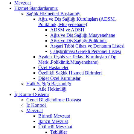
Mevzuat
Hizmet Standartlarımız
Sağlık Hizmetleri Başkanlığı
Ağız ve Diş Sağlığı Kuruluşları (ADSM,
Poliklinik, Muayenehane)
ADSM ve ADSH
Ağız ve Diş Sağlığı Muayenehane
Ağız ve Diş Sağlığı Poliklinik
Asgari Tıbbi Cihaz ve Donanım Listesi
Çalıştırılması Gerekli Personel Listesi
Ayakta Teşhis ve Tedavi Kuruluşları (Tıp
Merk.,Poliklinik,Muayenehane)
Özel Hastaneler
Özellikli Sağlık Hizmeti Birimleri
Diğer Özel Kuruluşlar
Halk Sağlığı Başkanlığı
Aile Hekimliği
İç Kontrol Sistemi
Genel Bilgilendirme Dosyası
İç Kontrol
Mevzuat
Birincil Mevzuat
İkincil Mevzuat
Üçüncül Mevzuat
Tebliğler