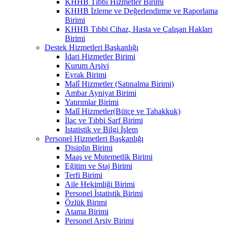
KHHB Tıbbi Hizmetler Birimi
KHHB İzleme ve Değerlendirme ve Raporlama
Birimi
KHHB Tıbbi Cihaz, Hasta ve Çalışan Hakları
Birimi
Destek Hizmetleri Başkanlığı
İdari Hizmetler Birimi
Kurum Arşivi
Evrak Birimi
Malî Hizmetler (Satınalma Birimi)
Ambar Ayniyat Birimi
Yatırımlar Birimi
Malî Hizmetler(Bütçe ve Tahakkuk)
İlaç ve Tıbbi Sarf Birimi
İstatistik ve Bilgi İşlem
Personel Hizmetleri Başkanlığı
Disiplin Birimi
Maaş ve Mutemetlik Birimi
Eğitim ve Staj Birimi
Terfi Birimi
Aile Hekimliği Birimi
Personel İstatistik Birimi
Özlük Birimi
Atama Birimi
Personel Arşiv Birimi