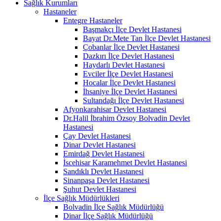
Sağlık Kurumları
Hastaneler
Entegre Hastaneler
Başmakçı İlçe Devlet Hastanesi
Bayat Dr.Mete Tan İlçe Devlet Hastanesi
Çobanlar İlçe Devlet Hastanesi
Dazkırı İlçe Devlet Hastanesi
Haydarlı Devlet Hastanesi
Evciler İlçe Devlet Hastanesi
Hocalar İlçe Devlet Hastanesi
İhsaniye İlçe Devlet Hastanesi
Sultandağı İlçe Devlet Hastanesi
Afyonkarahisar Devlet Hastanesi
Dr.Halil İbrahim Özsoy Bolvadin Devlet
Hastanesi
Çay Devlet Hastanesi
Dinar Devlet Hastanesi
Emirdağ Devlet Hastanesi
İscehisar Karamehmet Devlet Hastanesi
Sandıklı Devlet Hastanesi
Sinanpaşa Devlet Hastanesi
Şuhut Devlet Hastanesi
İlçe Sağlık Müdürlükleri
Bolvadin İlçe Sağlık Müdürlüğü
Dinar İlçe Sağlık Müdürlüğü