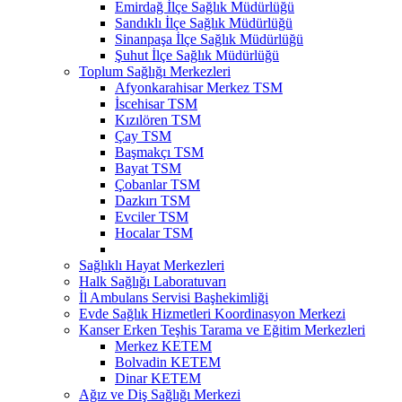
Emirdağ İlçe Sağlık Müdürlüğü
Sandıklı İlçe Sağlık Müdürlüğü
Sinanpaşa İlçe Sağlık Müdürlüğü
Şuhut İlçe Sağlık Müdürlüğü
Toplum Sağlığı Merkezleri
Afyonkarahisar Merkez TSM
İscehisar TSM
Kızılören TSM
Çay TSM
Başmakçı TSM
Bayat TSM
Çobanlar TSM
Dazkırı TSM
Evciler TSM
Hocalar TSM
Sağlıklı Hayat Merkezleri
Halk Sağlığı Laboratuvarı
İl Ambulans Servisi Başhekimliği
Evde Sağlık Hizmetleri Koordinasyon Merkezi
Kanser Erken Teşhis Tarama ve Eğitim Merkezleri
Merkez KETEM
Bolvadin KETEM
Dinar KETEM
Ağız ve Diş Sağlığı Merkezi