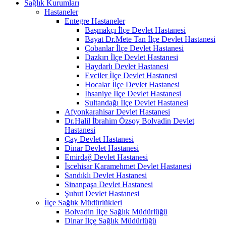
Sağlık Kurumları
Hastaneler
Entegre Hastaneler
Başmakçı İlçe Devlet Hastanesi
Bayat Dr.Mete Tan İlçe Devlet Hastanesi
Çobanlar İlçe Devlet Hastanesi
Dazkırı İlçe Devlet Hastanesi
Haydarlı Devlet Hastanesi
Evciler İlçe Devlet Hastanesi
Hocalar İlçe Devlet Hastanesi
İhsaniye İlçe Devlet Hastanesi
Sultandağı İlçe Devlet Hastanesi
Afyonkarahisar Devlet Hastanesi
Dr.Halil İbrahim Özsoy Bolvadin Devlet
Hastanesi
Çay Devlet Hastanesi
Dinar Devlet Hastanesi
Emirdağ Devlet Hastanesi
İscehisar Karamehmet Devlet Hastanesi
Sandıklı Devlet Hastanesi
Sinanpaşa Devlet Hastanesi
Şuhut Devlet Hastanesi
İlçe Sağlık Müdürlükleri
Bolvadin İlçe Sağlık Müdürlüğü
Dinar İlçe Sağlık Müdürlüğü