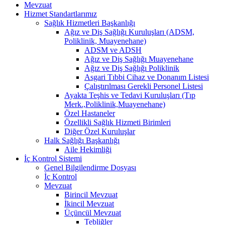
Mevzuat
Hizmet Standartlarımız
Sağlık Hizmetleri Başkanlığı
Ağız ve Diş Sağlığı Kuruluşları (ADSM,
Poliklinik, Muayenehane)
ADSM ve ADSH
Ağız ve Diş Sağlığı Muayenehane
Ağız ve Diş Sağlığı Poliklinik
Asgari Tıbbi Cihaz ve Donanım Listesi
Çalıştırılması Gerekli Personel Listesi
Ayakta Teşhis ve Tedavi Kuruluşları (Tıp
Merk.,Poliklinik,Muayenehane)
Özel Hastaneler
Özellikli Sağlık Hizmeti Birimleri
Diğer Özel Kuruluşlar
Halk Sağlığı Başkanlığı
Aile Hekimliği
İç Kontrol Sistemi
Genel Bilgilendirme Dosyası
İç Kontrol
Mevzuat
Birincil Mevzuat
İkincil Mevzuat
Üçüncül Mevzuat
Tebliğler