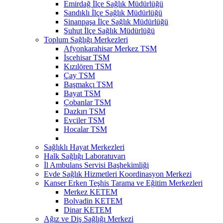
Emirdağ İlçe Sağlık Müdürlüğü
Sandıklı İlçe Sağlık Müdürlüğü
Sinanpaşa İlçe Sağlık Müdürlüğü
Şuhut İlçe Sağlık Müdürlüğü
Toplum Sağlığı Merkezleri
Afyonkarahisar Merkez TSM
İscehisar TSM
Kızılören TSM
Çay TSM
Başmakçı TSM
Bayat TSM
Çobanlar TSM
Dazkırı TSM
Evciler TSM
Hocalar TSM
Sağlıklı Hayat Merkezleri
Halk Sağlığı Laboratuvarı
İl Ambulans Servisi Başhekimliği
Evde Sağlık Hizmetleri Koordinasyon Merkezi
Kanser Erken Teşhis Tarama ve Eğitim Merkezleri
Merkez KETEM
Bolvadin KETEM
Dinar KETEM
Ağız ve Diş Sağlığı Merkezi