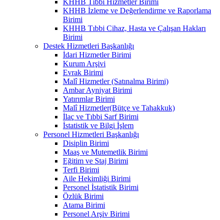
KHHB Tıbbi Hizmetler Birimi
KHHB İzleme ve Değerlendirme ve Raporlama
Birimi
KHHB Tıbbi Cihaz, Hasta ve Çalışan Hakları
Birimi
Destek Hizmetleri Başkanlığı
İdari Hizmetler Birimi
Kurum Arşivi
Evrak Birimi
Malî Hizmetler (Satınalma Birimi)
Ambar Ayniyat Birimi
Yatırımlar Birimi
Malî Hizmetler(Bütçe ve Tahakkuk)
İlaç ve Tıbbi Sarf Birimi
İstatistik ve Bilgi İşlem
Personel Hizmetleri Başkanlığı
Disiplin Birimi
Maaş ve Mutemetlik Birimi
Eğitim ve Staj Birimi
Terfi Birimi
Aile Hekimliği Birimi
Personel İstatistik Birimi
Özlük Birimi
Atama Birimi
Personel Arşiv Birimi