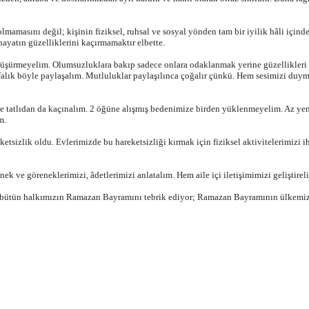
olmamasını değil; kişinin fiziksel, ruhsal ve sosyal yönden tam bir iyilik hâli içi
yatın güzelliklerini kaçırmamaktır elbette.
düşürmeyelim. Olumsuzluklara bakıp sadece onlara odaklanmak yerine güzellikleri 
alık böyle paylaşalım. Mutluluklar paylaşılınca çoğalır çünkü. Hem sesimizi duymak,
e tatlıdan da kaçınalım. 2 öğüne alışmış bedenimize birden yüklenmeyelim. Az yeme
m.
etsizlik oldu. Evlerimizde bu hareketsizliği kırmak için fiziksel aktivitelerimizi
nek ve göreneklerimizi, âdetlerimizi anlatalım. Hem aile içi iletişimimizi gelişti
 bütün halkımızın Ramazan Bayramını tebrik ediyor; Ramazan Bayramının ülkemize 