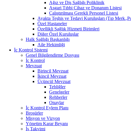
Ağız ve Diş Sağlığı Poliklinik
Asgari Tıbbi Cihaz ve Donanım Listesi
Çalıştırılması Gerekli Personel Listesi
Ayakta Teşhis ve Tedavi Kuruluşları (Tıp Merk.,P
Özel Hastaneler
Özellikli Sağlık Hizmeti Birimleri
Diğer Özel Kuruluşlar
Halk Sağlığı Başkanlığı
Aile Hekimliği
İç Kontrol Sistemi
Genel Bilgilendirme Dosyası
İç Kontrol
Mevzuat
Birincil Mevzuat
İkincil Mevzuat
Üçüncül Mevzuat
Tebliğler
Genelgeler
Rehberler
Onaylar
İç Kontrol Eylem Planı
Broşürler
Misyon ve Vizyon
Yönetim Karar Beyanı
İş Takvimi