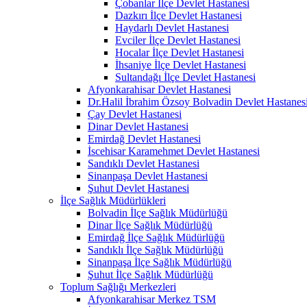
Çobanlar İlçe Devlet Hastanesi
Dazkırı İlçe Devlet Hastanesi
Haydarlı Devlet Hastanesi
Evciler İlçe Devlet Hastanesi
Hocalar İlçe Devlet Hastanesi
İhsaniye İlçe Devlet Hastanesi
Sultandağı İlçe Devlet Hastanesi
Afyonkarahisar Devlet Hastanesi
Dr.Halil İbrahim Özsoy Bolvadin Devlet Hastanes
Çay Devlet Hastanesi
Dinar Devlet Hastanesi
Emirdağ Devlet Hastanesi
İscehisar Karamehmet Devlet Hastanesi
Sandıklı Devlet Hastanesi
Sinanpaşa Devlet Hastanesi
Şuhut Devlet Hastanesi
İlçe Sağlık Müdürlükleri
Bolvadin İlçe Sağlık Müdürlüğü
Dinar İlçe Sağlık Müdürlüğü
Emirdağ İlçe Sağlık Müdürlüğü
Sandıklı İlçe Sağlık Müdürlüğü
Sinanpaşa İlçe Sağlık Müdürlüğü
Şuhut İlçe Sağlık Müdürlüğü
Toplum Sağlığı Merkezleri
Afyonkarahisar Merkez TSM