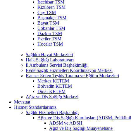
İscehisar TSM
Kızılören TSM
Çay TSM
Başmakçı TSM
Bayat TSM
Çobanlar TSM
Dazkırı TSM
Evciler TSM
Hocalar TSM
Sağlıklı Hayat Merkezleri
Halk Sağlığı Laboratuvarı
İl Ambulans Servisi Başhekimliği
Evde Sağlık Hizmetleri Koordinasyon Merkezi
Kanser Erken Teşhis Tarama ve Eğitim Merkezleri
Merkez KETEM
Bolvadin KETEM
Dinar KETEM
Ağız ve Diş Sağlığı Merkezi
Mevzuat
Hizmet Standartlarımız
Sağlık Hizmetleri Başkanlığı
Ağız ve Diş Sağlığı Kuruluşları (ADSM, Poliklin
ADSM ve ADSH
Ağız ve Diş Sağlığı Muayenehane