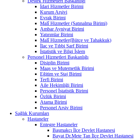
Destek Hizmetleri Başkanlığı
İdari Hizmetler Birimi
Kurum Arşivi
Evrak Birimi
Malî Hizmetler (Satınalma Birimi)
Ambar Ayniyat Birimi
Yatırımlar Birimi
Malî Hizmetler(Bütçe ve Tahakkuk)
İlaç ve Tıbbi Sarf Birimi
İstatistik ve Bilgi İşlem
Personel Hizmetleri Başkanlığı
Disiplin Birimi
Maaş ve Mutemetlik Birimi
Eğitim ve Staj Birimi
Terfi Birimi
Aile Hekimliği Birimi
Personel İstatistik Birimi
Özlük Birimi
Atama Birimi
Personel Arşiv Birimi
Sağlık Kurumları
Hastaneler
Entegre Hastaneler
Başmakçı İlçe Devlet Hastanesi
Bayat Dr.Mete Tan İlçe Devlet Hastanesi