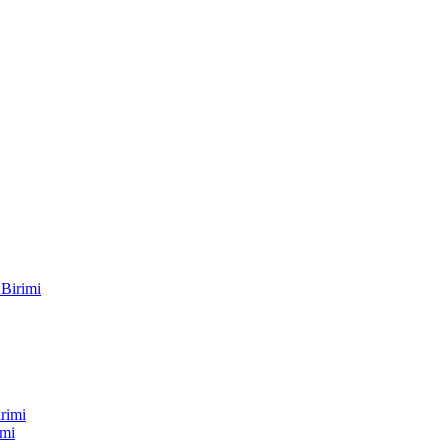
Birimi
rimi
imi