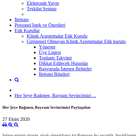
Elektronik Yayın
Teşkilat Şeması
İletişim
Personel İstek ve Önerileri
Etik Kurullar
Klinik Araştırmalar Etik Kurulu
Girişimsel Olmayan Klinik Araştırmalar Etik kurulu
Yönerge
Üye Listesi
Toplantı Takvimi
Dikkat Edilecek Hususlar
Başvuruda İstenen Belgeler
İletişim Bilgileri
Her Şeye Rağmen, Bayram Sevincimizi ...
Her Şeye Rağmen, Bayram Sevincimizi Paylaşalım
27 Ekim 2020
Salgın günleri altında, alışık olmadığımız bir Ramazan Ayı geçirdik. Sevdiklerim