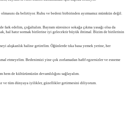
nde olmasını da belirtiyor. Ruhu ve bedeni birbirinden ayırmamız mümkün değil.
de fark edelim, çoğaltalım. Bayram süresince sokağa çıkma yasağı olsa da
 hal hatır sormak birilerine iyi gelecektir büyük ihtimal. Bizim de birilerinin
yi alışkanlık haline getirelim. Öğünlerde tıka basa yemek yerine, her
 ihmal etmeyelim. Bedenimizi yine çok zorlamadan hafif egzersizler ve esneme
relim hem de kültürümüzün devamlılığını sağlayalım.
ve tüm dünyaya iyilikler, güzellikler getirmesini diliyorum.