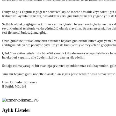
Dünya Sağlık Örgütü sağlığı tarif ederken kişide sadece hastalık veya sakatlığın 
Ruhumuzu ayakta tutmanın, hastalıklara karşı güç bulabilmenin yegâne yolu da ha
Sağlıklı olmak, sağlığımızı korumak adına içimizi, bayram sevinçlerinden uzak 
sevdiklerimizi telefonla ya da görüntülü olarak arayalım. Bayram neşemizi bu def
sesi ile moral bulacağımız gibi...
Uzun günlerde tutulan oruçların ardından bayram günlerinde lütfen aşırı yemek v
acıktığımızda yarım porsiyon yiyelim ya da kuru yemiş ve meyvelerle geçiştireli
Çünkü karantina günlerinin bir kötü yanı da kilo almamıza sebep olabilecek harek
hareketleri yapalım, aile üyelerimizi de buna teşvik edelim.
Sokağa çıkma yasağını bir avantaja çevirerek çocuklarımıza eski bayramları, gele
Yine bir bayram günü nöbette olacak olan sağlık personelimiz başta olmak üzere
Uzm. Dr. Serhat Korkmaz
İl Sağlık Müdürü
Aylık Listeler