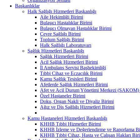
Organizasyon Şeması
Başkanlıklar
Halk Sağlığı Hizmetleri Başkanlığı
Aile Hekimliği Birimi
Bulaşıcı Hastalıklar Birimi
Bulaşıcı Olmayan Hastalıklar Birimi
Çevre Sağlığı Birimi
Toplum Sağlığı Birimi
Halk Sağlığı Laboratuvarı
Sağlık Hizmetleri Başkanlığı
Sağlık Hizmetleri Birimi
Acil Sağlık Hizmetleri Birimi
İl Ambulans Servisi Başhekimliği
Tıbbi Cihaz ve Eczacılık Birimi
Kamu Sağlık Tesisleri Birimi
Afetlerde Sağlık Hizmetleri Birimi
Afet ve Acil Durum Yönetimi Merkezi (SAKOM) 
Özel Hastaneler Birimi
Doku, Organ Nakli ve Diyaliz Birimi
Ağız ve Diş Sağlığı Hizmetleri Birimi
Kamu Hastaneleri Hizmetleri Başkanlığı
KHHB Tıbbi Hizmetler Birimi
KHHB İzleme ve Değerlendirme ve Raporlama Bi
KHHB Tıbbi Cihaz, Hasta ve Çalışan Hakları Bir