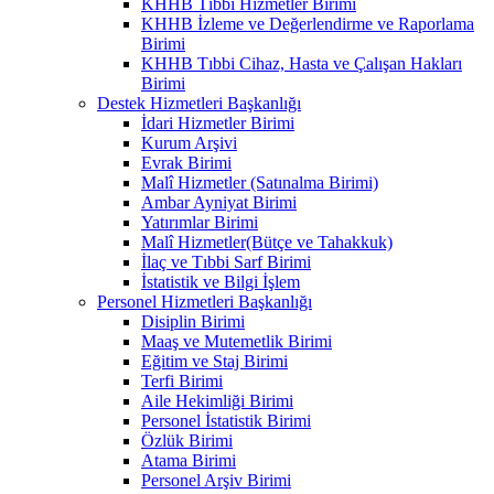
KHHB Tıbbi Hizmetler Birimi
KHHB İzleme ve Değerlendirme ve Raporlama
Birimi
KHHB Tıbbi Cihaz, Hasta ve Çalışan Hakları
Birimi
Destek Hizmetleri Başkanlığı
İdari Hizmetler Birimi
Kurum Arşivi
Evrak Birimi
Malî Hizmetler (Satınalma Birimi)
Ambar Ayniyat Birimi
Yatırımlar Birimi
Malî Hizmetler(Bütçe ve Tahakkuk)
İlaç ve Tıbbi Sarf Birimi
İstatistik ve Bilgi İşlem
Personel Hizmetleri Başkanlığı
Disiplin Birimi
Maaş ve Mutemetlik Birimi
Eğitim ve Staj Birimi
Terfi Birimi
Aile Hekimliği Birimi
Personel İstatistik Birimi
Özlük Birimi
Atama Birimi
Personel Arşiv Birimi