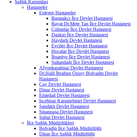
Sağlık Kurumları
Hastaneler
Entegre Hastaneler
Başmakçı İlçe Devlet Hastanesi
Bayat Dr.Mete Tan İlçe Devlet Hastanesi
Çobanlar İlçe Devlet Hastanesi
Dazkırı İlçe Devlet Hastanesi
Haydarlı Devlet Hastanesi
Evciler İlçe Devlet Hastanesi
Hocalar İlçe Devlet Hastanesi
İhsaniye İlçe Devlet Hastanesi
Sultandağı İlçe Devlet Hastanesi
Afyonkarahisar Devlet Hastanesi
Dr.Halil İbrahim Özsoy Bolvadin Devlet
Hastanesi
Çay Devlet Hastanesi
Dinar Devlet Hastanesi
Emirdağ Devlet Hastanesi
İscehisar Karamehmet Devlet Hastanesi
Sandıklı Devlet Hastanesi
Sinanpaşa Devlet Hastanesi
Şuhut Devlet Hastanesi
İlçe Sağlık Müdürlükleri
Bolvadin İlçe Sağlık Müdürlüğü
Dinar İlçe Sağlık Müdürlüğü