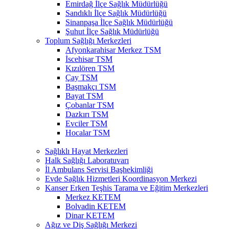
Emirdağ İlçe Sağlık Müdürlüğü
Sandıklı İlçe Sağlık Müdürlüğü
Sinanpaşa İlçe Sağlık Müdürlüğü
Şuhut İlçe Sağlık Müdürlüğü
Toplum Sağlığı Merkezleri
Afyonkarahisar Merkez TSM
İscehisar TSM
Kızılören TSM
Çay TSM
Başmakçı TSM
Bayat TSM
Çobanlar TSM
Dazkırı TSM
Evciler TSM
Hocalar TSM
Sağlıklı Hayat Merkezleri
Halk Sağlığı Laboratuvarı
İl Ambulans Servisi Başhekimliği
Evde Sağlık Hizmetleri Koordinasyon Merkezi
Kanser Erken Teşhis Tarama ve Eğitim Merkezleri
Merkez KETEM
Bolvadin KETEM
Dinar KETEM
Ağız ve Diş Sağlığı Merkezi