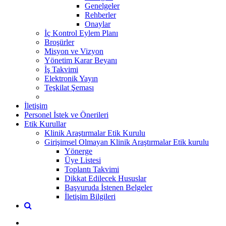
Genelgeler
Rehberler
Onaylar
İç Kontrol Eylem Planı
Broşürler
Misyon ve Vizyon
Yönetim Karar Beyanı
İş Takvimi
Elektronik Yayın
Teşkilat Şeması
İletişim
Personel İstek ve Önerileri
Etik Kurullar
Klinik Araştırmalar Etik Kurulu
Girişimsel Olmayan Klinik Araştırmalar Etik kurulu
Yönerge
Üye Listesi
Toplantı Takvimi
Dikkat Edilecek Hususlar
Başvuruda İstenen Belgeler
İletişim Bilgileri