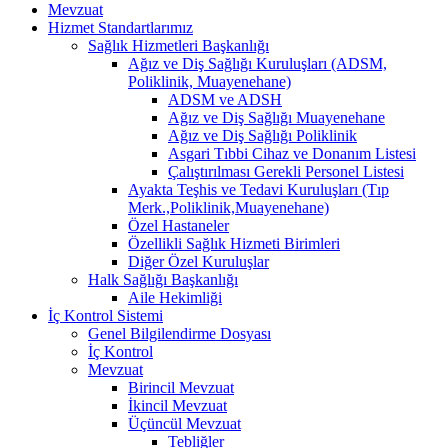
Mevzuat
Hizmet Standartlarımız
Sağlık Hizmetleri Başkanlığı
Ağız ve Diş Sağlığı Kuruluşları (ADSM,
Poliklinik, Muayenehane)
ADSM ve ADSH
Ağız ve Diş Sağlığı Muayenehane
Ağız ve Diş Sağlığı Poliklinik
Asgari Tıbbi Cihaz ve Donanım Listesi
Çalıştırılması Gerekli Personel Listesi
Ayakta Teşhis ve Tedavi Kuruluşları (Tıp
Merk.,Poliklinik,Muayenehane)
Özel Hastaneler
Özellikli Sağlık Hizmeti Birimleri
Diğer Özel Kuruluşlar
Halk Sağlığı Başkanlığı
Aile Hekimliği
İç Kontrol Sistemi
Genel Bilgilendirme Dosyası
İç Kontrol
Mevzuat
Birincil Mevzuat
İkincil Mevzuat
Üçüncül Mevzuat
Tebliğler