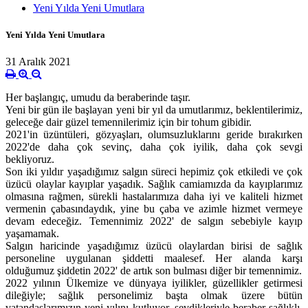
Yeni Yılda Yeni Umutlara
Yeni Yılda Yeni Umutlara
31 Aralık 2021
Her başlangıç, umudu da beraberinde taşır.
Yeni bir gün ile başlayan yeni bir yıl da umutlarımız, beklentilerimiz,
geleceğe dair güzel temennilerimiz için bir tohum gibidir.
2021'in üzüntüleri, gözyaşları, olumsuzluklarını geride bırakırken
2022'de daha çok sevinç, daha çok iyilik, daha çok sevgi
bekliyoruz.
Son iki yıldır yaşadığımız salgın süreci hepimiz çok etkiledi ve çok
üzücü olaylar kayıplar yaşadık. Sağlık camiamızda da kayıplarımız
olmasına rağmen, sürekli hastalarımıza daha iyi ve kaliteli hizmet
vermenin çabasındaydık, yine bu çaba ve azimle hizmet vermeye
devam edeceğiz. Temennimiz 2022' de salgın sebebiyle kayıp
yaşamamak.
Salgın haricinde yaşadığımız üzücü olaylardan birisi de sağlık
personeline uygulanan şiddetti maalesef. Her alanda karşı
olduğumuz şiddetin 2022' de artık son bulması diğer bir temennimiz.
2022 yılının Ülkemize ve dünyaya iyilikler, güzellikler getirmesi
dileğiyle; sağlık personelimiz başta olmak üzere bütün
vatandaşlarımızın yeni yılını kutluyor, sevdikleriyle beraber sağlıklı,