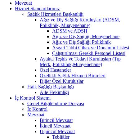
Mevzuat
Hizmet Standartlarımız
Sağlık Hizmetleri Başkanlığı
Ağız ve Diş Sağlığı Kuruluşları (ADSM,
Poliklinik, Muayenehane)
ADSM ve ADSH
Ağız ve Diş Sağlığı Muayenehane
Ağız ve Diş Sağlığı Poliklinik
Asgari Tıbbi Cihaz ve Donanım Listesi
Çalıştırılması Gerekli Personel Listesi
Ayakta Teşhis ve Tedavi Kuruluşları (Tıp
Merk.,Poliklinik,Muayenehane)
Özel Hastaneler
Özellikli Sağlık Hizmeti Birimleri
Diğer Özel Kuruluşlar
Halk Sağlığı Başkanlığı
Aile Hekimliği
İç Kontrol Sistemi
Genel Bilgilendirme Dosyası
İç Kontrol
Mevzuat
Birincil Mevzuat
İkincil Mevzuat
Üçüncül Mevzuat
Tebliğler