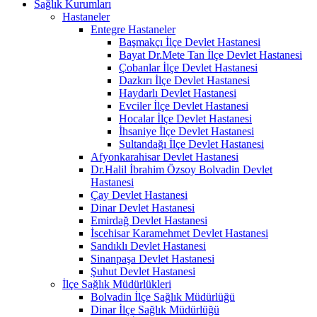
Sağlık Kurumları
Hastaneler
Entegre Hastaneler
Başmakçı İlçe Devlet Hastanesi
Bayat Dr.Mete Tan İlçe Devlet Hastanesi
Çobanlar İlçe Devlet Hastanesi
Dazkırı İlçe Devlet Hastanesi
Haydarlı Devlet Hastanesi
Evciler İlçe Devlet Hastanesi
Hocalar İlçe Devlet Hastanesi
İhsaniye İlçe Devlet Hastanesi
Sultandağı İlçe Devlet Hastanesi
Afyonkarahisar Devlet Hastanesi
Dr.Halil İbrahim Özsoy Bolvadin Devlet
Hastanesi
Çay Devlet Hastanesi
Dinar Devlet Hastanesi
Emirdağ Devlet Hastanesi
İscehisar Karamehmet Devlet Hastanesi
Sandıklı Devlet Hastanesi
Sinanpaşa Devlet Hastanesi
Şuhut Devlet Hastanesi
İlçe Sağlık Müdürlükleri
Bolvadin İlçe Sağlık Müdürlüğü
Dinar İlçe Sağlık Müdürlüğü