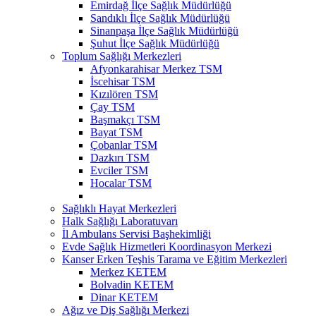
Emirdağ İlçe Sağlık Müdürlüğü
Sandıklı İlçe Sağlık Müdürlüğü
Sinanpaşa İlçe Sağlık Müdürlüğü
Şuhut İlçe Sağlık Müdürlüğü
Toplum Sağlığı Merkezleri
Afyonkarahisar Merkez TSM
İscehisar TSM
Kızılören TSM
Çay TSM
Başmakçı TSM
Bayat TSM
Çobanlar TSM
Dazkırı TSM
Evciler TSM
Hocalar TSM
Sağlıklı Hayat Merkezleri
Halk Sağlığı Laboratuvarı
İl Ambulans Servisi Başhekimliği
Evde Sağlık Hizmetleri Koordinasyon Merkezi
Kanser Erken Teşhis Tarama ve Eğitim Merkezleri
Merkez KETEM
Bolvadin KETEM
Dinar KETEM
Ağız ve Diş Sağlığı Merkezi