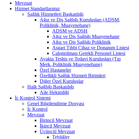
Mevzuat
Hizmet Standartlarımız
Sağlık Hizmetleri Başkanlığı
Ağız ve Diş Sağlığı Kuruluşları (ADSM,
Poliklinik, Muayenehane)
ADSM ve ADSH
Ağız ve Diş Sağlığı Muayenehane
Ağız ve Diş Sağlığı Poliklinik
Asgari Tıbbi Cihaz ve Donanım Listesi
Çalıştırılması Gerekli Personel Listesi
Ayakta Teşhis ve Tedavi Kuruluşları (Tıp
Merk.,Poliklinik,Muayenehane)
Özel Hastaneler
Özellikli Sağlık Hizmeti Birimleri
Diğer Özel Kuruluşlar
Halk Sağlığı Başkanlığı
Aile Hekimliği
İç Kontrol Sistemi
Genel Bilgilendirme Dosyası
İç Kontrol
Mevzuat
Birincil Mevzuat
İkincil Mevzuat
Üçüncül Mevzuat
Tebliğler