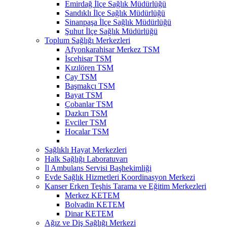
Emirdağ İlçe Sağlık Müdürlüğü
Sandıklı İlçe Sağlık Müdürlüğü
Sinanpaşa İlçe Sağlık Müdürlüğü
Şuhut İlçe Sağlık Müdürlüğü
Toplum Sağlığı Merkezleri
Afyonkarahisar Merkez TSM
İscehisar TSM
Kızılören TSM
Çay TSM
Başmakçı TSM
Bayat TSM
Çobanlar TSM
Dazkırı TSM
Evciler TSM
Hocalar TSM
Sağlıklı Hayat Merkezleri
Halk Sağlığı Laboratuvarı
İl Ambulans Servisi Başhekimliği
Evde Sağlık Hizmetleri Koordinasyon Merkezi
Kanser Erken Teşhis Tarama ve Eğitim Merkezleri
Merkez KETEM
Bolvadin KETEM
Dinar KETEM
Ağız ve Diş Sağlığı Merkezi