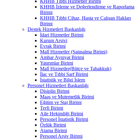
KHHB Tıbbi Hizmetler Birimi
KHHB İzleme ve Değerlendirme ve Raporlama
Birimi
KHHB Tıbbi Cihaz, Hasta ve Çalışan Hakları
Birimi
Destek Hizmetleri Başkanlığı
İdari Hizmetler Birimi
Kurum Arşivi
Evrak Birimi
Malî Hizmetler (Satınalma Birimi)
Ambar Ayniyat Birimi
Yatırımlar Birimi
Malî Hizmetler(Bütçe ve Tahakkuk)
İlaç ve Tıbbi Sarf Birimi
İstatistik ve Bilgi İşlem
Personel Hizmetleri Başkanlığı
Disiplin Birimi
Maaş ve Mutemetlik Birimi
Eğitim ve Staj Birimi
Terfi Birimi
Aile Hekimliği Birimi
Personel İstatistik Birimi
Özlük Birimi
Atama Birimi
Personel Arşiv Birimi