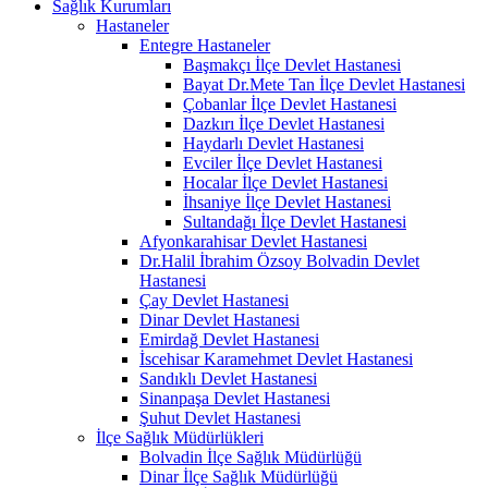
Sağlık Kurumları
Hastaneler
Entegre Hastaneler
Başmakçı İlçe Devlet Hastanesi
Bayat Dr.Mete Tan İlçe Devlet Hastanesi
Çobanlar İlçe Devlet Hastanesi
Dazkırı İlçe Devlet Hastanesi
Haydarlı Devlet Hastanesi
Evciler İlçe Devlet Hastanesi
Hocalar İlçe Devlet Hastanesi
İhsaniye İlçe Devlet Hastanesi
Sultandağı İlçe Devlet Hastanesi
Afyonkarahisar Devlet Hastanesi
Dr.Halil İbrahim Özsoy Bolvadin Devlet
Hastanesi
Çay Devlet Hastanesi
Dinar Devlet Hastanesi
Emirdağ Devlet Hastanesi
İscehisar Karamehmet Devlet Hastanesi
Sandıklı Devlet Hastanesi
Sinanpaşa Devlet Hastanesi
Şuhut Devlet Hastanesi
İlçe Sağlık Müdürlükleri
Bolvadin İlçe Sağlık Müdürlüğü
Dinar İlçe Sağlık Müdürlüğü