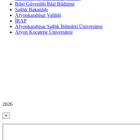
Bilgi Güvenliği İhlal Bildirimi
Sağlık Bakanlığı
Afyonkarahisar Valiliği
İRAP
Afyonkarahisar Sağlık Bilimleri Üniversitesi
Afyon Kocatepe Üniversitesi
2026
×