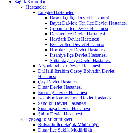
Sağlık Kurumları
Hastaneler
Entegre Hastaneler
Başmakçı İlçe Devlet Hastanesi
Bayat Dr.Mete Tan İlçe Devlet Hastanesi
Çobanlar İlçe Devlet Hastanesi
Dazkırı İlçe Devlet Hastanesi
Haydarlı Devlet Hastanesi
Evciler İlçe Devlet Hastanesi
Hocalar İlçe Devlet Hastanesi
İhsaniye İlçe Devlet Hastanesi
Sultandağı İlçe Devlet Hastanesi
Afyonkarahisar Devlet Hastanesi
Dr.Halil İbrahim Özsoy Bolvadin Devlet
Hastanesi
Çay Devlet Hastanesi
Dinar Devlet Hastanesi
Emirdağ Devlet Hastanesi
İscehisar Karamehmet Devlet Hastanesi
Sandıklı Devlet Hastanesi
Sinanpaşa Devlet Hastanesi
Şuhut Devlet Hastanesi
İlçe Sağlık Müdürlükleri
Bolvadin İlçe Sağlık Müdürlüğü
Dinar İlçe Sağlık Müdürlüğü