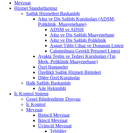
Mevzuat
Hizmet Standartlarımız
Sağlık Hizmetleri Başkanlığı
Ağız ve Diş Sağlığı Kuruluşları (ADSM,
Poliklinik, Muayenehane)
ADSM ve ADSH
Ağız ve Diş Sağlığı Muayenehane
Ağız ve Diş Sağlığı Poliklinik
Asgari Tıbbi Cihaz ve Donanım Listesi
Çalıştırılması Gerekli Personel Listesi
Ayakta Teşhis ve Tedavi Kuruluşları (Tıp
Merk.,Poliklinik,Muayenehane)
Özel Hastaneler
Özellikli Sağlık Hizmeti Birimleri
Diğer Özel Kuruluşlar
Halk Sağlığı Başkanlığı
Aile Hekimliği
İç Kontrol Sistemi
Genel Bilgilendirme Dosyası
İç Kontrol
Mevzuat
Birincil Mevzuat
İkincil Mevzuat
Üçüncül Mevzuat
Tebliğler