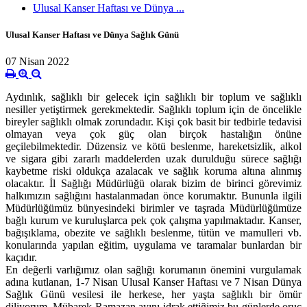
Ulusal Kanser Haftası ve Dünya ...
Ulusal Kanser Haftası ve Dünya Sağlık Günü
07 Nisan 2022
Aydınlık, sağlıklı bir gelecek için sağlıklı bir toplum ve sağlıklı
nesiller yetiştirmek gerekmektedir. Sağlıklı toplum için de öncelikle
bireyler sağlıklı olmak zorundadır. Kişi çok basit bir tedbirle tedavisi
olmayan veya çok güç olan birçok hastalığın önüne
geçilebilmektedir. Düzensiz ve kötü beslenme, hareketsizlik, alkol
ve sigara gibi zararlı maddelerden uzak durulduğu sürece sağlığı
kaybetme riski oldukça azalacak ve sağlık koruma altına alınmış
olacaktır. İl Sağlığı Müdürlüğü olarak bizim de birinci görevimiz
halkımızın sağlığını hastalanmadan önce korumaktır. Bununla ilgili
Müdürlüğümüz bünyesindeki birimler ve taşrada Müdürlüğümüze
bağlı kurum ve kuruluşlarca pek çok çalışma yapılmaktadır. Kanser,
bağışıklama, obezite ve sağlıklı beslenme, tütün ve mamulleri vb.
konularında yapılan eğitim, uygulama ve taramalar bunlardan bir
kaçıdır.
En değerli varlığımız olan sağlığı korumanın önemini vurgulamak
adına kutlanan, 1-7 Nisan Ulusal Kanser Haftası ve 7 Nisan Dünya
Sağlık Günü vesilesi ile herkese, her yaşta sağlıklı bir ömür
diliyorum. Mübarek Ramazan ayını idrak ettiğimiz bu günlerde oruç