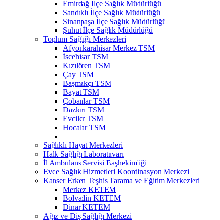
Emirdağ İlçe Sağlık Müdürlüğü
Sandıklı İlçe Sağlık Müdürlüğü
Sinanpaşa İlçe Sağlık Müdürlüğü
Şuhut İlçe Sağlık Müdürlüğü
Toplum Sağlığı Merkezleri
Afyonkarahisar Merkez TSM
İscehisar TSM
Kızılören TSM
Çay TSM
Başmakçı TSM
Bayat TSM
Çobanlar TSM
Dazkırı TSM
Evciler TSM
Hocalar TSM
Sağlıklı Hayat Merkezleri
Halk Sağlığı Laboratuvarı
İl Ambulans Servisi Başhekimliği
Evde Sağlık Hizmetleri Koordinasyon Merkezi
Kanser Erken Teşhis Tarama ve Eğitim Merkezleri
Merkez KETEM
Bolvadin KETEM
Dinar KETEM
Ağız ve Diş Sağlığı Merkezi