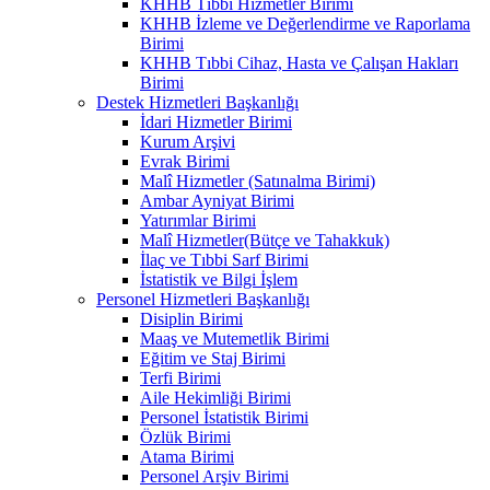
KHHB Tıbbi Hizmetler Birimi
KHHB İzleme ve Değerlendirme ve Raporlama
Birimi
KHHB Tıbbi Cihaz, Hasta ve Çalışan Hakları
Birimi
Destek Hizmetleri Başkanlığı
İdari Hizmetler Birimi
Kurum Arşivi
Evrak Birimi
Malî Hizmetler (Satınalma Birimi)
Ambar Ayniyat Birimi
Yatırımlar Birimi
Malî Hizmetler(Bütçe ve Tahakkuk)
İlaç ve Tıbbi Sarf Birimi
İstatistik ve Bilgi İşlem
Personel Hizmetleri Başkanlığı
Disiplin Birimi
Maaş ve Mutemetlik Birimi
Eğitim ve Staj Birimi
Terfi Birimi
Aile Hekimliği Birimi
Personel İstatistik Birimi
Özlük Birimi
Atama Birimi
Personel Arşiv Birimi