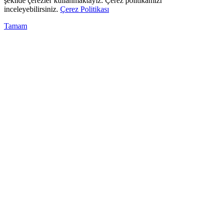
şekilde çerezler kullanmaktayız. Çerez politikamızı
inceleyebilirsiniz.
Çerez Politikası
Tamam