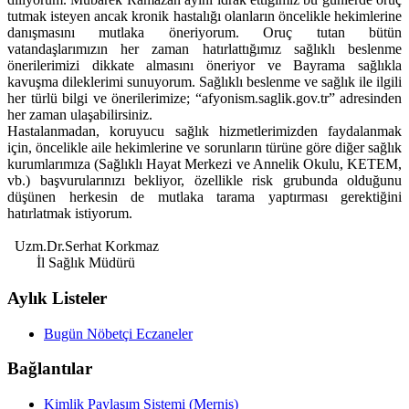
tutmak isteyen ancak kronik hastalığı olanların öncelikle hekimlerine
danışmasını mutlaka öneriyorum. Oruç tutan bütün
vatandaşlarımızın her zaman hatırlattığımız sağlıklı beslenme
önerilerimizi dikkate almasını öneriyor ve Bayrama sağlıkla
kavuşma dileklerimi sunuyorum. Sağlıklı beslenme ve sağlık ile ilgili
her türlü bilgi ve önerilerimize; “afyonism.saglik.gov.tr” adresinden
her zaman ulaşabilirsiniz.
Hastalanmadan, koruyucu sağlık hizmetlerimizden faydalanmak
için, öncelikle aile hekimlerine ve sorunların türüne göre diğer sağlık
kurumlarımıza (Sağlıklı Hayat Merkezi ve Annelik Okulu, KETEM,
vb.) başvurularınızı bekliyor, özellikle risk grubunda olduğunu
düşünen herkesin de mutlaka tarama yaptırması gerektiğini
hatırlatmak istiyorum.
Uzm.Dr.Serhat Korkmaz
İl Sağlık Müdürü
Aylık Listeler
Bugün Nöbetçi Eczaneler
Bağlantılar
Kimlik Paylaşım Sistemi (Mernis)