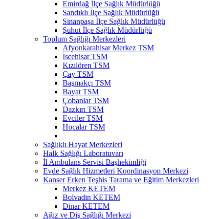
Emirdağ İlçe Sağlık Müdürlüğü
Sandıklı İlçe Sağlık Müdürlüğü
Sinanpaşa İlçe Sağlık Müdürlüğü
Şuhut İlçe Sağlık Müdürlüğü
Toplum Sağlığı Merkezleri
Afyonkarahisar Merkez TSM
İscehisar TSM
Kızılören TSM
Çay TSM
Başmakçı TSM
Bayat TSM
Çobanlar TSM
Dazkırı TSM
Evciler TSM
Hocalar TSM
Sağlıklı Hayat Merkezleri
Halk Sağlığı Laboratuvarı
İl Ambulans Servisi Başhekimliği
Evde Sağlık Hizmetleri Koordinasyon Merkezi
Kanser Erken Teşhis Tarama ve Eğitim Merkezleri
Merkez KETEM
Bolvadin KETEM
Dinar KETEM
Ağız ve Diş Sağlığı Merkezi