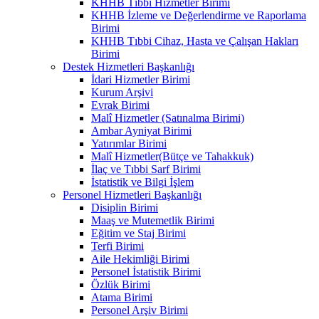
KHHB Tıbbi Hizmetler Birimi
KHHB İzleme ve Değerlendirme ve Raporlama
Birimi
KHHB Tıbbi Cihaz, Hasta ve Çalışan Hakları
Birimi
Destek Hizmetleri Başkanlığı
İdari Hizmetler Birimi
Kurum Arşivi
Evrak Birimi
Malî Hizmetler (Satınalma Birimi)
Ambar Ayniyat Birimi
Yatırımlar Birimi
Malî Hizmetler(Bütçe ve Tahakkuk)
İlaç ve Tıbbi Sarf Birimi
İstatistik ve Bilgi İşlem
Personel Hizmetleri Başkanlığı
Disiplin Birimi
Maaş ve Mutemetlik Birimi
Eğitim ve Staj Birimi
Terfi Birimi
Aile Hekimliği Birimi
Personel İstatistik Birimi
Özlük Birimi
Atama Birimi
Personel Arşiv Birimi