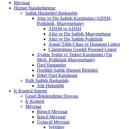
Mevzuat
Hizmet Standartlarımız
Sağlık Hizmetleri Başkanlığı
Ağız ve Diş Sağlığı Kuruluşları (ADSM,
Poliklinik, Muayenehane)
ADSM ve ADSH
Ağız ve Diş Sağlığı Muayenehane
Ağız ve Diş Sağlığı Poliklinik
Asgari Tıbbi Cihaz ve Donanım Listesi
Çalıştırılması Gerekli Personel Listesi
Ayakta Teşhis ve Tedavi Kuruluşları (Tıp
Merk.,Poliklinik,Muayenehane)
Özel Hastaneler
Özellikli Sağlık Hizmeti Birimleri
Diğer Özel Kuruluşlar
Halk Sağlığı Başkanlığı
Aile Hekimliği
İç Kontrol Sistemi
Genel Bilgilendirme Dosyası
İç Kontrol
Mevzuat
Birincil Mevzuat
İkincil Mevzuat
Üçüncül Mevzuat
Tebliğler