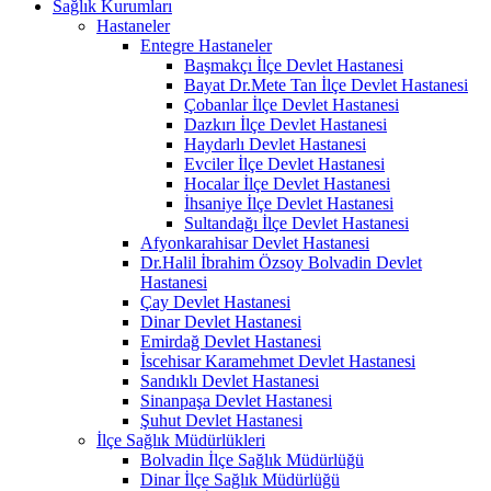
Sağlık Kurumları
Hastaneler
Entegre Hastaneler
Başmakçı İlçe Devlet Hastanesi
Bayat Dr.Mete Tan İlçe Devlet Hastanesi
Çobanlar İlçe Devlet Hastanesi
Dazkırı İlçe Devlet Hastanesi
Haydarlı Devlet Hastanesi
Evciler İlçe Devlet Hastanesi
Hocalar İlçe Devlet Hastanesi
İhsaniye İlçe Devlet Hastanesi
Sultandağı İlçe Devlet Hastanesi
Afyonkarahisar Devlet Hastanesi
Dr.Halil İbrahim Özsoy Bolvadin Devlet
Hastanesi
Çay Devlet Hastanesi
Dinar Devlet Hastanesi
Emirdağ Devlet Hastanesi
İscehisar Karamehmet Devlet Hastanesi
Sandıklı Devlet Hastanesi
Sinanpaşa Devlet Hastanesi
Şuhut Devlet Hastanesi
İlçe Sağlık Müdürlükleri
Bolvadin İlçe Sağlık Müdürlüğü
Dinar İlçe Sağlık Müdürlüğü