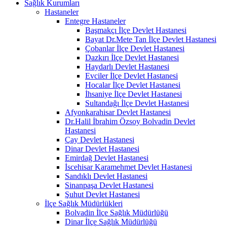
Sağlık Kurumları
Hastaneler
Entegre Hastaneler
Başmakçı İlçe Devlet Hastanesi
Bayat Dr.Mete Tan İlçe Devlet Hastanesi
Çobanlar İlçe Devlet Hastanesi
Dazkırı İlçe Devlet Hastanesi
Haydarlı Devlet Hastanesi
Evciler İlçe Devlet Hastanesi
Hocalar İlçe Devlet Hastanesi
İhsaniye İlçe Devlet Hastanesi
Sultandağı İlçe Devlet Hastanesi
Afyonkarahisar Devlet Hastanesi
Dr.Halil İbrahim Özsoy Bolvadin Devlet
Hastanesi
Çay Devlet Hastanesi
Dinar Devlet Hastanesi
Emirdağ Devlet Hastanesi
İscehisar Karamehmet Devlet Hastanesi
Sandıklı Devlet Hastanesi
Sinanpaşa Devlet Hastanesi
Şuhut Devlet Hastanesi
İlçe Sağlık Müdürlükleri
Bolvadin İlçe Sağlık Müdürlüğü
Dinar İlçe Sağlık Müdürlüğü