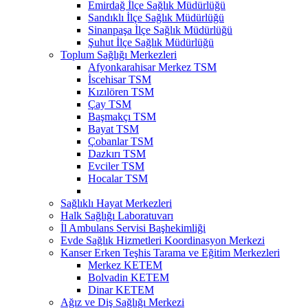
Emirdağ İlçe Sağlık Müdürlüğü
Sandıklı İlçe Sağlık Müdürlüğü
Sinanpaşa İlçe Sağlık Müdürlüğü
Şuhut İlçe Sağlık Müdürlüğü
Toplum Sağlığı Merkezleri
Afyonkarahisar Merkez TSM
İscehisar TSM
Kızılören TSM
Çay TSM
Başmakçı TSM
Bayat TSM
Çobanlar TSM
Dazkırı TSM
Evciler TSM
Hocalar TSM
Sağlıklı Hayat Merkezleri
Halk Sağlığı Laboratuvarı
İl Ambulans Servisi Başhekimliği
Evde Sağlık Hizmetleri Koordinasyon Merkezi
Kanser Erken Teşhis Tarama ve Eğitim Merkezleri
Merkez KETEM
Bolvadin KETEM
Dinar KETEM
Ağız ve Diş Sağlığı Merkezi