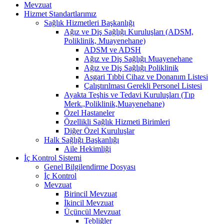
Mevzuat
Hizmet Standartlarımız
Sağlık Hizmetleri Başkanlığı
Ağız ve Diş Sağlığı Kuruluşları (ADSM,
Poliklinik, Muayenehane)
ADSM ve ADSH
Ağız ve Diş Sağlığı Muayenehane
Ağız ve Diş Sağlığı Poliklinik
Asgari Tıbbi Cihaz ve Donanım Listesi
Çalıştırılması Gerekli Personel Listesi
Ayakta Teşhis ve Tedavi Kuruluşları (Tıp
Merk.,Poliklinik,Muayenehane)
Özel Hastaneler
Özellikli Sağlık Hizmeti Birimleri
Diğer Özel Kuruluşlar
Halk Sağlığı Başkanlığı
Aile Hekimliği
İç Kontrol Sistemi
Genel Bilgilendirme Dosyası
İç Kontrol
Mevzuat
Birincil Mevzuat
İkincil Mevzuat
Üçüncül Mevzuat
Tebliğler