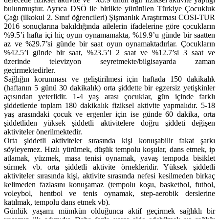
bulunmuştur. Ayrıca DSÖ ile birlikte yürütülen Türkiye Çocukluk
Çağı (ilkokul 2. Sınıf öğrencileri) Şişmanlık Araştırması COSI-TUR
2016 sonuçlarına bakıldığında ailelerin ifadelerine göre çocukların
%9.5’i hafta içi hiç oyun oynamamakta, %19.9’u günde bir saatten
az ve %29.7’si günde bir saat oyun oynamaktadırlar. Çocukların
%42.5’i günde bir saat, %23.5’i 2 saat ve %12.7’si 3 saat ve
üzerinde televizyon seyretmekte/bilgisayarda zaman
geçirmektedirler.
Sağlığın korunması ve geliştirilmesi için haftada 150 dakikalık
(haftanın 5 günü 30 dakikalık) orta şiddette bir egzersiz yetişkinler
açısından yeterlidir. 1-4 yaş arası çocuklar, gün içinde farklı
şiddetlerde toplam 180 dakikalık fiziksel aktivite yapmalıdır. 5-18
yaş arasındaki çocuk ve ergenler için ise günde 60 dakika, orta
şiddetliden yüksek şiddetli aktivitelere doğru şiddeti değişen
aktiviteler önerilmektedir.
Orta şiddetli aktiviteler sırasında kişi konuşabilir fakat şarkı
söyleyemez. Hızlı yürümek, düşük tempolu koşular, dans etmek, ip
atlamak, yüzmek, masa tenisi oynamak, yavaş tempoda bisiklet
sürmek vb. orta şiddetli aktivite örnekleridir. Yüksek şiddetli
aktiviteler sırasında kişi, aktivite sırasında nefesi kesilmeden birkaç
kelimeden fazlasını konuşamaz (tempolu koşu, basketbol, futbol,
voleybol, hentbol ve tenis oynamak, step-aerobik derslerine
katılmak, tempolu dans etmek vb).
Günlük yaşamı mümkün olduğunca aktif geçirmek sağlıklı bir