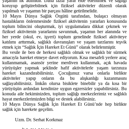
yaşamın ilk adımıdır. Daha fazla yarar elde edebilmek ve sağlığı
koruyup geliştirebilmek için fiziksel aktiviteler düzenli olarak
yapılmalı ve yaşamın bir parçası hâline getirilmelidir.
10 Mayıs Dünya Sağlık Örgütü tarafından, bulaşıcı olmayan
hastalıkların önlenmesinde fiziksel aktivitenin yararları konusunda
toplum bilincini oluşturmak, iyi uygulamalara dikkat çekmek ve
fiziksel aktivitenin yararlarını savunmak, yaşamın her alanında ve
her yerde (okul, ev, işyeri) toplum genelinde fiziksel aktiviteye
katılımı arttırmak, sağlıklı davranışları ve yaşam tarzlarını teşvik
etmek için “Sağlık İçin Hareket Et Günü” olarak belirlenmiştir.
Bu vesile ile ben de herkesi sağlıklı olmak ve sağlıklı bir sürmek
amacıyla hareket etmeye davet ediyorum. Kısa mesafeli yerlere araç
kullanmamak, asansör yerine merdiven kullanmak, açık havada
yürüyüşler yapmak şeklinde hafif aktivitelerle yaşam tarzınıza
hareket kazandırabilirsiniz. Çocuğunuz varsa onlarla birlikte
aktiviteler yapıp onların da bu alışkanlığı kazanmasını
sağlayabilirsiniz. İmkân olursa bisiklete binebilir ya da kısa bir
yürüyüşün ardından kendinize uygun egzersizler yapabilirsiniz. Bu
konuda aile hekiminizden, toplum sağlığı merkezlerimiz ve sağlıklı
hayat merkezlerimizden bilgi ve destek alabilirsiniz.
10 Mayıs Dünya Sağlık İçin Hareket Et Günü’nde hep birlikte
sağlık için harekete geçelim.
Uzm. Dr. Serhat Korkmaz