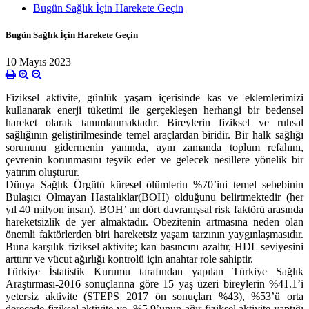
Bugün Sağlık İçin Harekete Geçin
Bugün Sağlık İçin Harekete Geçin
10 Mayıs 2023
Fiziksel aktivite, günlük yaşam içerisinde kas ve eklemlerimizi
kullanarak enerji tüketimi ile gerçekleşen herhangi bir bedensel
hareket olarak tanımlanmaktadır. Bireylerin fiziksel ve ruhsal
sağlığının geliştirilmesinde temel araçlardan biridir. Bir halk sağlığı
sorununu gidermenin yanında, aynı zamanda toplum refahını,
çevrenin korunmasını teşvik eder ve gelecek nesillere yönelik bir
yatırım oluşturur.
Dünya Sağlık Örgütü küresel ölümlerin %70’ini temel sebebinin
Bulaşıcı Olmayan Hastalıklar(BOH) olduğunu belirtmektedir (her
yıl 40 milyon insan). BOH’ un dört davranışsal risk faktörü arasında
hareketsizlik de yer almaktadır. Obezitenin artmasına neden olan
önemli faktörlerden biri hareketsiz yaşam tarzının yaygınlaşmasıdır.
Buna karşılık fiziksel aktivite; kan basıncını azaltır, HDL seviyesini
arttırır ve vücut ağırlığı kontrolü için anahtar role sahiptir.
Türkiye İstatistik Kurumu tarafından yapılan Türkiye Sağlık
Araştırması-2016 sonuçlarına göre 15 yaş üzeri bireylerin %41.1’i
yetersiz aktivite (STEPS 2017 ön sonuçları %43), %53’ü orta
derecede fiziksel aktivite ve %5.9’unun ağır fiziksel aktivite yaptığı