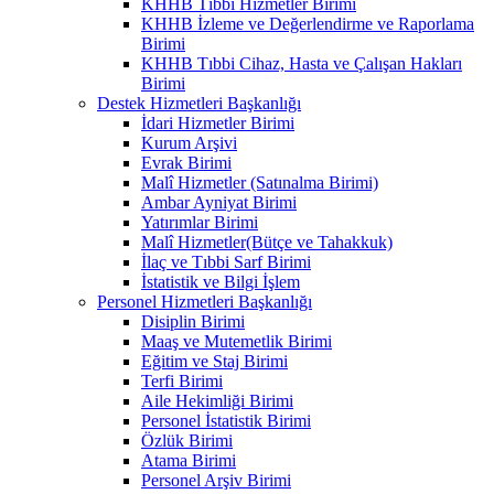
KHHB Tıbbi Hizmetler Birimi
KHHB İzleme ve Değerlendirme ve Raporlama
Birimi
KHHB Tıbbi Cihaz, Hasta ve Çalışan Hakları
Birimi
Destek Hizmetleri Başkanlığı
İdari Hizmetler Birimi
Kurum Arşivi
Evrak Birimi
Malî Hizmetler (Satınalma Birimi)
Ambar Ayniyat Birimi
Yatırımlar Birimi
Malî Hizmetler(Bütçe ve Tahakkuk)
İlaç ve Tıbbi Sarf Birimi
İstatistik ve Bilgi İşlem
Personel Hizmetleri Başkanlığı
Disiplin Birimi
Maaş ve Mutemetlik Birimi
Eğitim ve Staj Birimi
Terfi Birimi
Aile Hekimliği Birimi
Personel İstatistik Birimi
Özlük Birimi
Atama Birimi
Personel Arşiv Birimi