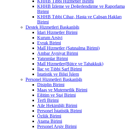
KHHB Tıbbi Hizmetler Birimi
KHHB İzleme ve Değerlendirme ve Raporlama
Birimi
KHHB Tıbbi Cihaz, Hasta ve Çalışan Hakları
Birimi
Destek Hizmetleri Başkanlığı
İdari Hizmetler Birimi
Kurum Arşivi
Evrak Birimi
Malî Hizmetler (Satınalma Birimi)
Ambar Ayniyat Birimi
Yatırımlar Birimi
Malî Hizmetler(Bütçe ve Tahakkuk)
İlaç ve Tıbbi Sarf Birimi
İstatistik ve Bilgi İşlem
Personel Hizmetleri Başkanlığı
Disiplin Birimi
Maaş ve Mutemetlik Birimi
Eğitim ve Staj Birimi
Terfi Birimi
Aile Hekimliği Birimi
Personel İstatistik Birimi
Özlük Birimi
Atama Birimi
Personel Arşiv Birimi