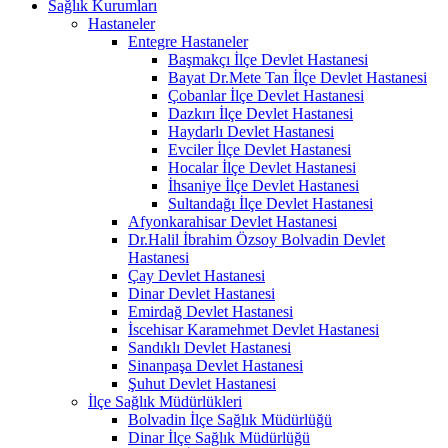
Sağlık Kurumları
Hastaneler
Entegre Hastaneler
Başmakçı İlçe Devlet Hastanesi
Bayat Dr.Mete Tan İlçe Devlet Hastanesi
Çobanlar İlçe Devlet Hastanesi
Dazkırı İlçe Devlet Hastanesi
Haydarlı Devlet Hastanesi
Evciler İlçe Devlet Hastanesi
Hocalar İlçe Devlet Hastanesi
İhsaniye İlçe Devlet Hastanesi
Sultandağı İlçe Devlet Hastanesi
Afyonkarahisar Devlet Hastanesi
Dr.Halil İbrahim Özsoy Bolvadin Devlet
Hastanesi
Çay Devlet Hastanesi
Dinar Devlet Hastanesi
Emirdağ Devlet Hastanesi
İscehisar Karamehmet Devlet Hastanesi
Sandıklı Devlet Hastanesi
Sinanpaşa Devlet Hastanesi
Şuhut Devlet Hastanesi
İlçe Sağlık Müdürlükleri
Bolvadin İlçe Sağlık Müdürlüğü
Dinar İlçe Sağlık Müdürlüğü