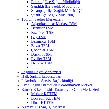
Emirdağ İlçe Sağlık Müdürlüğü
Sandıklı İlçe Sağlık Müdürlüğü
Sinanpaşa İlçe Sağlık Müdürlüğü
Şuhut İlçe Sağlık Müdürlüğü
Toplum Sağlığı Merkezleri
Afyonkarahisar Merkez TSM
İscehisar TSM
Kızılören TSM
Çay TSM
Başmakçı TSM
Bayat TSM
Çobanlar TSM
Dazkırı TSM
Evciler TSM
Hocalar TSM
Sağlıklı Hayat Merkezleri
Halk Sağlığı Laboratuvarı
İl Ambulans Servisi Başhekimliği
Evde Sağlık Hizmetleri Koordinasyon Merkezi
Kanser Erken Teşhis Tarama ve Eğitim Merkezleri
Merkez KETEM
Bolvadin KETEM
Dinar KETEM
Ağız ve Diş Sağlığı Merkezi