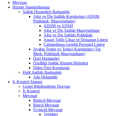
Mevzuat
Hizmet Standartlarımız
Sağlık Hizmetleri Başkanlığı
Ağız ve Diş Sağlığı Kuruluşları (ADSM,
Poliklinik, Muayenehane)
ADSM ve ADSH
Ağız ve Diş Sağlığı Muayenehane
Ağız ve Diş Sağlığı Poliklinik
Asgari Tıbbi Cihaz ve Donanım Listesi
Çalıştırılması Gerekli Personel Listesi
Ayakta Teşhis ve Tedavi Kuruluşları (Tıp
Merk.,Poliklinik,Muayenehane)
Özel Hastaneler
Özellikli Sağlık Hizmeti Birimleri
Diğer Özel Kuruluşlar
Halk Sağlığı Başkanlığı
Aile Hekimliği
İç Kontrol Sistemi
Genel Bilgilendirme Dosyası
İç Kontrol
Mevzuat
Birincil Mevzuat
İkincil Mevzuat
Üçüncül Mevzuat
Tebliğler