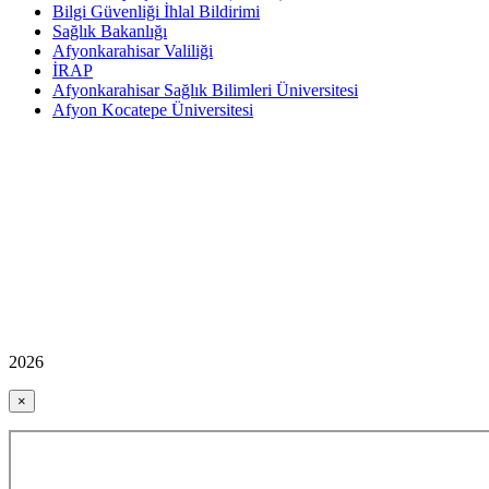
Bilgi Güvenliği İhlal Bildirimi
Sağlık Bakanlığı
Afyonkarahisar Valiliği
İRAP
Afyonkarahisar Sağlık Bilimleri Üniversitesi
Afyon Kocatepe Üniversitesi
2026
×