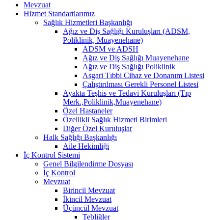
Mevzuat
Hizmet Standartlarımız
Sağlık Hizmetleri Başkanlığı
Ağız ve Diş Sağlığı Kuruluşları (ADSM,
Poliklinik, Muayenehane)
ADSM ve ADSH
Ağız ve Diş Sağlığı Muayenehane
Ağız ve Diş Sağlığı Poliklinik
Asgari Tıbbi Cihaz ve Donanım Listesi
Çalıştırılması Gerekli Personel Listesi
Ayakta Teşhis ve Tedavi Kuruluşları (Tıp
Merk.,Poliklinik,Muayenehane)
Özel Hastaneler
Özellikli Sağlık Hizmeti Birimleri
Diğer Özel Kuruluşlar
Halk Sağlığı Başkanlığı
Aile Hekimliği
İç Kontrol Sistemi
Genel Bilgilendirme Dosyası
İç Kontrol
Mevzuat
Birincil Mevzuat
İkincil Mevzuat
Üçüncül Mevzuat
Tebliğler