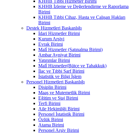
KHHB Tıbbi Hizmetler Birimi
KHHB İzleme ve Değerlendirme ve Raporlama
Birimi
KHHB Tıbbi Cihaz, Hasta ve Çalışan Hakları
Birimi
Destek Hizmetleri Başkanlığı
İdari Hizmetler Birimi
Kurum Arşivi
Evrak Birimi
Malî Hizmetler (Satınalma Birimi)
Ambar Ayniyat Birimi
Yatırımlar Birimi
Malî Hizmetler(Bütçe ve Tahakkuk)
İlaç ve Tıbbi Sarf Birimi
İstatistik ve Bilgi İşlem
Personel Hizmetleri Başkanlığı
Disiplin Birimi
Maaş ve Mutemetlik Birimi
Eğitim ve Staj Birimi
Terfi Birimi
Aile Hekimliği Birimi
Personel İstatistik Birimi
Özlük Birimi
Atama Birimi
Personel Arşiv Birimi