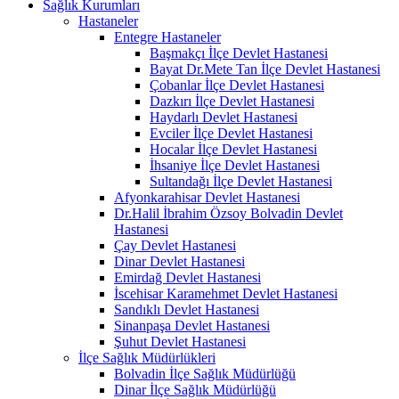
Sağlık Kurumları
Hastaneler
Entegre Hastaneler
Başmakçı İlçe Devlet Hastanesi
Bayat Dr.Mete Tan İlçe Devlet Hastanesi
Çobanlar İlçe Devlet Hastanesi
Dazkırı İlçe Devlet Hastanesi
Haydarlı Devlet Hastanesi
Evciler İlçe Devlet Hastanesi
Hocalar İlçe Devlet Hastanesi
İhsaniye İlçe Devlet Hastanesi
Sultandağı İlçe Devlet Hastanesi
Afyonkarahisar Devlet Hastanesi
Dr.Halil İbrahim Özsoy Bolvadin Devlet
Hastanesi
Çay Devlet Hastanesi
Dinar Devlet Hastanesi
Emirdağ Devlet Hastanesi
İscehisar Karamehmet Devlet Hastanesi
Sandıklı Devlet Hastanesi
Sinanpaşa Devlet Hastanesi
Şuhut Devlet Hastanesi
İlçe Sağlık Müdürlükleri
Bolvadin İlçe Sağlık Müdürlüğü
Dinar İlçe Sağlık Müdürlüğü