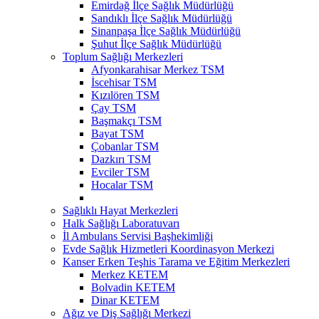
Emirdağ İlçe Sağlık Müdürlüğü
Sandıklı İlçe Sağlık Müdürlüğü
Sinanpaşa İlçe Sağlık Müdürlüğü
Şuhut İlçe Sağlık Müdürlüğü
Toplum Sağlığı Merkezleri
Afyonkarahisar Merkez TSM
İscehisar TSM
Kızılören TSM
Çay TSM
Başmakçı TSM
Bayat TSM
Çobanlar TSM
Dazkırı TSM
Evciler TSM
Hocalar TSM
Sağlıklı Hayat Merkezleri
Halk Sağlığı Laboratuvarı
İl Ambulans Servisi Başhekimliği
Evde Sağlık Hizmetleri Koordinasyon Merkezi
Kanser Erken Teşhis Tarama ve Eğitim Merkezleri
Merkez KETEM
Bolvadin KETEM
Dinar KETEM
Ağız ve Diş Sağlığı Merkezi