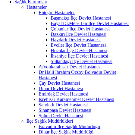
Sağlık Kurumları
Hastaneler
Entegre Hastaneler
Başmakçı İlçe Devlet Hastanesi
Bayat Dr.Mete Tan İlçe Devlet Hastanesi
Çobanlar İlçe Devlet Hastanesi
Dazkırı İlçe Devlet Hastanesi
Haydarlı Devlet Hastanesi
Evciler İlçe Devlet Hastanesi
Hocalar İlçe Devlet Hastanesi
İhsaniye İlçe Devlet Hastanesi
Sultandağı İlçe Devlet Hastanesi
Afyonkarahisar Devlet Hastanesi
Dr.Halil İbrahim Özsoy Bolvadin Devlet
Hastanesi
Çay Devlet Hastanesi
Dinar Devlet Hastanesi
Emirdağ Devlet Hastanesi
İscehisar Karamehmet Devlet Hastanesi
Sandıklı Devlet Hastanesi
Sinanpaşa Devlet Hastanesi
Şuhut Devlet Hastanesi
İlçe Sağlık Müdürlükleri
Bolvadin İlçe Sağlık Müdürlüğü
Dinar İlçe Sağlık Müdürlüğü