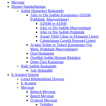
Mevzuat
Hizmet Standartlarımız
Sağlık Hizmetleri Başkanlığı
Ağız ve Diş Sağlığı Kuruluşları (ADSM,
Poliklinik, Muayenehane)
ADSM ve ADSH
Ağız ve Diş Sağlığı Muayenehane
Ağız ve Diş Sağlığı Poliklinik
Asgari Tıbbi Cihaz ve Donanım Listesi
Çalıştırılması Gerekli Personel Listesi
Ayakta Teşhis ve Tedavi Kuruluşları (Tıp
Merk.,Poliklinik,Muayenehane)
Özel Hastaneler
Özellikli Sağlık Hizmeti Birimleri
Diğer Özel Kuruluşlar
Halk Sağlığı Başkanlığı
Aile Hekimliği
İç Kontrol Sistemi
Genel Bilgilendirme Dosyası
İç Kontrol
Mevzuat
Birincil Mevzuat
İkincil Mevzuat
Üçüncül Mevzuat
Tebliğler