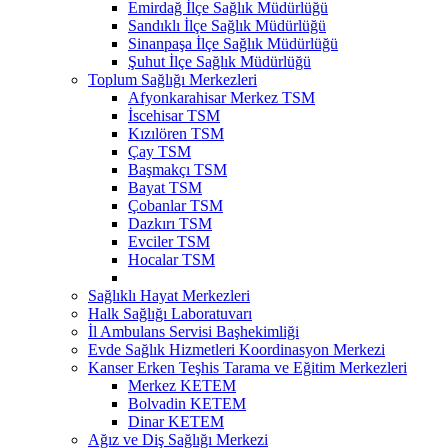
Emirdağ İlçe Sağlık Müdürlüğü
Sandıklı İlçe Sağlık Müdürlüğü
Sinanpaşa İlçe Sağlık Müdürlüğü
Şuhut İlçe Sağlık Müdürlüğü
Toplum Sağlığı Merkezleri
Afyonkarahisar Merkez TSM
İscehisar TSM
Kızılören TSM
Çay TSM
Başmakçı TSM
Bayat TSM
Çobanlar TSM
Dazkırı TSM
Evciler TSM
Hocalar TSM
Sağlıklı Hayat Merkezleri
Halk Sağlığı Laboratuvarı
İl Ambulans Servisi Başhekimliği
Evde Sağlık Hizmetleri Koordinasyon Merkezi
Kanser Erken Teşhis Tarama ve Eğitim Merkezleri
Merkez KETEM
Bolvadin KETEM
Dinar KETEM
Ağız ve Diş Sağlığı Merkezi