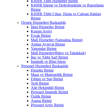
KHHB Tıbbi Hizmetler Birimi
KHHB İzleme ve Değerlendirme ve Raporlama
Birimi
KHHB Tıbbi Cihaz, Hasta ve Çalışan Hakları
Birimi
Destek Hizmetleri Başkanlığı
İdari Hizmetler Birimi
Kurum Arşivi
Evrak Birimi
Malî Hizmetler (Satınalma Birimi)
Ambar Ayniyat Birimi
Yatırımlar Birimi
Malî Hizmetler(Bütçe ve Tahakkuk)
İlaç ve Tıbbi Sarf Birimi
İstatistik ve Bilgi İşlem
Personel Hizmetleri Başkanlığı
Disiplin Birimi
Maaş ve Mutemetlik Birimi
Eğitim ve Staj Birimi
Terfi Birimi
Aile Hekimliği Birimi
Personel İstatistik Birimi
Özlük Birimi
Atama Birimi
Personel Arşiv Birimi