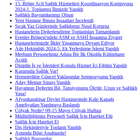
15. Bölge Acil Sağlık Hizmetleri Koordinasyon Komisyonu
2024-1. Toplantısı İlimizde Yapıldı
Sağlıklı Bayramlarımız Olsun
Yeni Hastane Binası İnşaatları İncelendi
Sıcak Yaz Günlerinde Sağlığımız Nasıl Koruruz
Hastanelerin Değerlendirme Toplantıları Tamamlandı
Erenler Bölgesi'ndeki ASM ve ASHİ İnşaatına Ziyaret
Hastanelerimizde İlkler Yaşanmaya Devam Ediyor
Aile Hekimliği 2024-5. Ek Yerleştirme İşlemi Yapıldı
Merhum Personelimiz Adına Bir İlk Okulda Kütüphane
Açıldı
Disiplin İş ve İşlemleri Konulu Hizmet İçi Eğitim Yapıldı
Kararında Sağlık Var!
Hemşirelikte Güncel Yaklaşımlar Sempozyumu Yapıldı
Aday Memur Sınavı Yapıldı
Hayatının Değerini Bil, Tansiyonunu Ölçtür, Uzun ve Sağlıklı
Yaşa!
Afyonkarahisar Devlet Hastanesinde Kalp Kapağı
Ameliyatları Yapılmaya Başlandı
Çölyak Nedir? 09-15 Mayıs Çölyak Haftası
Müdürlüğümüz Personeli Sağlık İçin Hareket Etti
Sağlık İçin Hareket Et
Diş Hekimleriyle Toplantı Yapıldı
Astımda Bilgi Anahtardır!
Sağlıklı Bayramlar