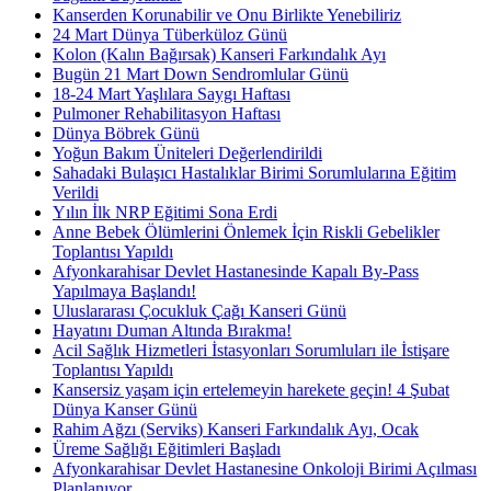
Kanserden Korunabilir ve Onu Birlikte Yenebiliriz
24 Mart Dünya Tüberküloz Günü
Kolon (Kalın Bağırsak) Kanseri Farkındalık Ayı
Bugün 21 Mart Down Sendromlular Günü
18-24 Mart Yaşlılara Saygı Haftası
Pulmoner Rehabilitasyon Haftası
Dünya Böbrek Günü
Yoğun Bakım Üniteleri Değerlendirildi
Sahadaki Bulaşıcı Hastalıklar Birimi Sorumlularına Eğitim
Verildi
Yılın İlk NRP Eğitimi Sona Erdi
Anne Bebek Ölümlerini Önlemek İçin Riskli Gebelikler
Toplantısı Yapıldı
Afyonkarahisar Devlet Hastanesinde Kapalı By-Pass
Yapılmaya Başlandı!
Uluslararası Çocukluk Çağı Kanseri Günü
Hayatını Duman Altında Bırakma!
Acil Sağlık Hizmetleri İstasyonları Sorumluları ile İstişare
Toplantısı Yapıldı
Kansersiz yaşam için ertelemeyin harekete geçin! 4 Şubat
Dünya Kanser Günü
Rahim Ağzı (Serviks) Kanseri Farkındalık Ayı, Ocak
Üreme Sağlığı Eğitimleri Başladı
Afyonkarahisar Devlet Hastanesine Onkoloji Birimi Açılması
Planlanıyor