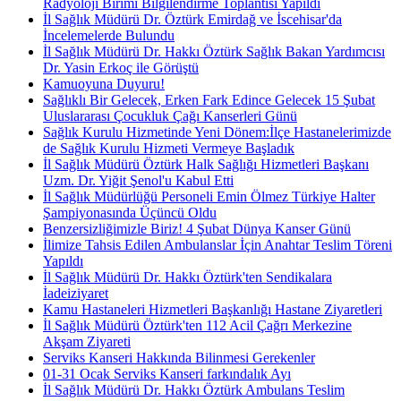
Radyoloji Birimi Bilgilendirme Toplantısı Yapıldı
İl Sağlık Müdürü Dr. Öztürk Emirdağ ve İscehisar'da
İncelemelerde Bulundu
İl Sağlık Müdürü Dr. Hakkı Öztürk Sağlık Bakan Yardımcısı
Dr. Yasin Erkoç ile Görüştü
Kamuoyuna Duyuru!
Sağlıklı Bir Gelecek, Erken Fark Edince Gelecek 15 Şubat
Uluslararası Çocukluk Çağı Kanserleri Günü
Sağlık Kurulu Hizmetinde Yeni Dönem:İlçe Hastanelerimizde
de Sağlık Kurulu Hizmeti Vermeye Başladık
İl Sağlık Müdürü Öztürk Halk Sağlığı Hizmetleri Başkanı
Uzm. Dr. Yiğit Şenol'u Kabul Etti
İl Sağlık Müdürlüğü Personeli Emin Ölmez Türkiye Halter
Şampiyonasında Üçüncü Oldu
Benzersizliğimizle Biriz! 4 Şubat Dünya Kanser Günü
İlimize Tahsis Edilen Ambulanslar İçin Anahtar Teslim Töreni
Yapıldı
İl Sağlık Müdürü Dr. Hakkı Öztürk'ten Sendikalara
İadeiziyaret
Kamu Hastaneleri Hizmetleri Başkanlığı Hastane Ziyaretleri
İl Sağlık Müdürü Öztürk'ten 112 Acil Çağrı Merkezine
Akşam Ziyareti
Serviks Kanseri Hakkında Bilinmesi Gerekenler
01-31 Ocak Serviks Kanseri farkındalık Ayı
İl Sağlık Müdürü Dr. Hakkı Öztürk Ambulans Teslim