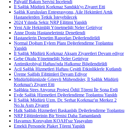
Palyatif Bakım Servisi İncelendi
İl Sağlık Müdürü Korkmaz Sandıklı'yı Ziyaret Etti
Sağlık Kuruluşları Entegrasyonu, Aile Hekimleri Artık
Hastanelerden Tetkik İsteyebilecek
2024 Yılında Sekiz NRP Eğitimi Yapıldı
Yeni Aile Hekimliği Yönetmeliği Neler Getiriyor
Anne Dostu Hastanelerimiz Denetlendi
Hastanelerin Denetim Raporları Değerlendirildi
Normal Doğum Eylem Planı Değerlendirme Toplantısı
Yapıldı
İl Sağlık Müdürü Korkmaz Akşam Ziyaretleri Devam ediyor
Gebe Okulu Yönetmeliği Neler Getiriyor
Antimikrobiyal Haftası'nda Halkımız Bilgilendirildi
Acil Sağlık Hizmetleri Haftası Çeşitli Etkinliklerle Kutlandı
Üreme Sağlığı Eğitimleri Devam Ediyor
Müdürlüğümüzde Görevli Mühendisler, İl Sağlık Müdürü
Korkmaz'ı Ziyaret Etti
Sağlıkta Stres Atıyoruz Projesi Ödül Töreni İle Sona Erdi
Evde Sağlık Hizmetleri Değerlendirme Toplantısı Yapıldı
İl Sağlık Müdürü Uzm. Dr. Serhat Korkmaz'ın Merkez 2
No.lu Asm Ziyareti
Halk Sağlığı Hizmetleri Başkanlığı Değerlendirme Toplantısı
NRP Eğitimlerinin Bir Yenisi Daha Tamamlandı
Havamızı Koruyalım KOAH'sız Yaşayalım
Emekli Personele Plaket Töreni Yapıldı