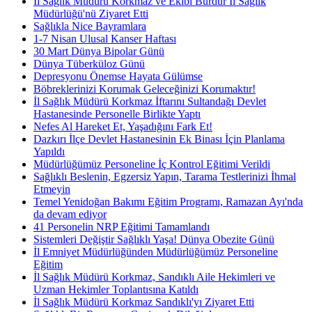
İl Sağlık Müdürü Korkmaz ve Ekibi Burdur İl Sağlık
Müdürlüğü'nü Ziyaret Etti
Sağlıkla Nice Bayramlara
1-7 Nisan Ulusal Kanser Haftası
30 Mart Dünya Bipolar Günü
Dünya Tüberküloz Günü
Depresyonu Önemse Hayata Gülümse
Böbreklerinizi Korumak Geleceğinizi Korumaktır!
İl Sağlık Müdürü Korkmaz İftarını Sultandağı Devlet
Hastanesinde Personelle Birlikte Yaptı
Nefes Al Hareket Et, Yaşadığını Fark Et!
Dazkırı İlçe Devlet Hastanesinin Ek Binası İçin Planlama
Yapıldı
Müdürlüğümüz Personeline İç Kontrol Eğitimi Verildi
Sağlıklı Beslenin, Egzersiz Yapın, Tarama Testlerinizi İhmal
Etmeyin
Temel Yenidoğan Bakımı Eğitim Programı, Ramazan Ayı'nda
da devam ediyor
41 Personelin NRP Eğitimi Tamamlandı
Sistemleri Değiştir Sağlıklı Yaşa! Dünya Obezite Günü
İl Emniyet Müdürlüğünden Müdürlüğümüz Personeline
Eğitim
İl Sağlık Müdürü Korkmaz, Sandıklı Aile Hekimleri ve
Uzman Hekimler Toplantısına Katıldı
İl Sağlık Müdürü Korkmaz Sandıklı'yı Ziyaret Etti