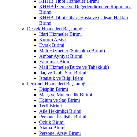
KHHB Tıbbi Hizmetler Birimi
KHHB İzleme ve Değerlendirme ve Raporlama
Birimi
KHHB Tıbbi Cihaz, Hasta ve Çalışan Hakları
Birimi
Destek Hizmetleri Başkanlığı
İdari Hizmetler Birimi
Kurum Arşivi
Evrak Birimi
Malî Hizmetler (Satınalma Birimi)
Ambar Ayniyat Birimi
Yatırımlar Birimi
Malî Hizmetler(Bütçe ve Tahakkuk)
İlaç ve Tıbbi Sarf Birimi
İstatistik ve Bilgi İşlem
Personel Hizmetleri Başkanlığı
Disiplin Birimi
Maaş ve Mutemetlik Birimi
Eğitim ve Staj Birimi
Terfi Birimi
Aile Hekimliği Birimi
Personel İstatistik Birimi
Özlük Birimi
Atama Birimi
Personel Arşiv Birimi