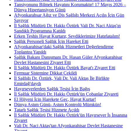
Tansiyonunu Bilmek Hayatını Korumaktır! 17 Mayıs 2026 –
Dünya Hipertansiyon Günü
Afyonkarahsar Ağız ve Diş Sağlığı Merkezi Açılış İçin Gün
Sayıyor
İl Sağlık Müdürü Dr. Hakkı Öztürk Vali Dr. Naci Aktaş'ın
Sandıklı Programına Katıldı
Erken Teşhis Hayat Kurtarır, Sevdiklerimize Hatırlatalım!
Sağlık Personeli Sağlık İçin Hareket Etti
Afyonkarahisar'daki Sağlık Hizmetleri Değerlendirme
Toplantısı Yapıldı
Sağlık Bakanı Danışmanı Dr. Hasan Güler Afyonkarahisar
Devlet Hastanesini Ziyaret Etti
İl Sağlık Müdürü Dr. Hakkı Öztürk Bayat'ı Ziyaret Etti
Fermuar Sistemine Dikkat Çekildi
İl Sağlığı Dr. Öztürk, Vali Dr. Vali Aktaş İle Birlikte
Emirdağ'daydı
Hayırseverlerden Sağlık Tesisi İçin Bağış
İl Sağlık Müdürü Dr. Hakkı Öztürk'ün Çobanlar Ziyareti
El Hijyeni İçin Harekete Geç, Hayat Kurtar!
Dünya Astım Günü- Astım Kontrolü Mümkün!
Tatarlı Sağlık Tesisi Hizmete Açıldı
İl Sağlık Müdürü Dr. Hakkı Öztürk'ün Hayırsever İş İnsanına
Ziyaret
Vali Dr. Naci Aktaş'tan Afyonkarahisar Devlet Hastanesine
Ziyaret