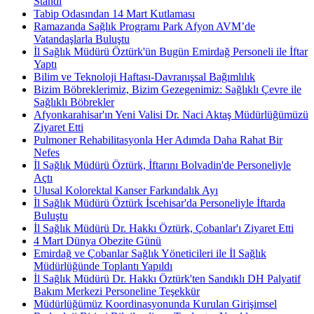
Standı
Tabip Odasından 14 Mart Kutlaması
Ramazanda Sağlık Programı Park Afyon AVM’de
Vatandaşlarla Buluştu
İl Sağlık Müdürü Öztürk'ün Bugün Emirdağ Personeli ile İftar
Yaptı
Bilim ve Teknoloji Haftası-Davranışsal Bağımlılık
Bizim Böbreklerimiz, Bizim Gezegenimiz: Sağlıklı Çevre ile
Sağlıklı Böbrekler
Afyonkarahisar'ın Yeni Valisi Dr. Naci Aktaş Müdürlüğümüzü
Ziyaret Etti
Pulmoner Rehabilitasyonla Her Adımda Daha Rahat Bir
Nefes
İl Sağlık Müdürü Öztürk, İftarını Bolvadin'de Personeliyle
Açtı
Ulusal Kolorektal Kanser Farkındalık Ayı
İl Sağlık Müdürü Öztürk İscehisar'da Personeliyle İftarda
Buluştu
İl Sağlık Müdürü Dr. Hakkı Öztürk, Çobanlar'ı Ziyaret Etti
4 Mart Dünya Obezite Günü
Emirdağ ve Çobanlar Sağlık Yöneticileri ile İl Sağlık
Müdürlüğünde Toplantı Yapıldı
İl Sağlık Müdürü Dr. Hakkı Öztürk'ten Sandıklı DH Palyatif
Bakım Merkezi Personeline Teşekkür
Müdürlüğümüz Koordinasyonunda Kurulan Girişimsel