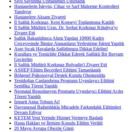
Sivil Savunma Uzmanımızı Uğurladık
Hastanelerin İşleyişi, Cihaz ve Sarf Malzeme Kontrolleri
Yapılıyor
Hastanelere Akşam Ziyareti
İl Sağlık Korkmaz, Kent Konseyi Toplantısına Katıldı
İl Sağlık Müdürü Uzm. Dr. Serhat Korkmaz Kütahya'yı
Ziyaret Etti
Sağlık Bakanlığınca Alımı Yapılan 10900 Kadro
Çerçevesinde İlimize Atananların Yerleştirme İşlemi Yapıldı
Aşırı Sıcak Havalarda Sağlığımıza Dikkat Edelim!
Kurallara ve Temizliğe Dikkat Ederek Sağlıklı Bir Bayram
Geçirelim
İl Sağlık Müdürü Korkmaz Bolvadin'i Ziyaret Etti
ASHEP Eğitim Becerileri Eğitimi Tamamlandı
Bölgesel Psikososyal Destek Kurulu Oluşturuldu
Yenidoğan Canlandırma Programı Uygulayıcı Eğitimi
Sertifika Töreni Yapıldı
Neonatal Resusitasyon Programı Uygulayıcı Eğitimi Açılış
Töreni Yapıldı
İzmarit Atma Tohum At!
Davranışsal Bağımlılıkla Mücadele Farkındalık Eğitimleri
Devam Ediyor
KETEM Yeni Yerinde Hizmet Vermeye Başladı
Hasta Hakları ve İletişim Konulu Eğitim Verildi
20 Mayıs Avrupa Obezite Günü