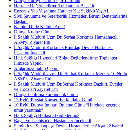
Dünya Yürüyüş Günü İçin Yürüdük
Hastane Değerlendirme Toplantıları Başladı
Egzersiz Yap Yaşamına Hareket Kat Sağlıklı Yaş Al
Sivil Savunma ve Seferberlik Hizmetleri Birimi Denetimlerine
Başladı
Kalbini Dinle Kalbini Anla!
Dünya Kuduz Günü
İl Sağlık Müdürü Uzm.Dr. Serhat Korkmaz Hamzahacılı
ASM'yi Ziyaret Etti
İl Sağlık Müdürü Korkmaz Emirdağ Devlet Hastanesi
İnşaatını İnceledi
Halk Sağlığı Hizmetleri Bölge Değerlendirme Toplantısı
İlimizde Yapıldı
Anılarınıza Sahip Çıkın!
İl Sağlık Müdürü Uzm. Dr. Serhat Korkmaz Merkez 16 No.lu
ASM' yi Ziyaret Etti
İl Sağlık Müdürü Uzm.Dr.Serhat Korkmaz Dazkırı, Evciler
ve Hocalar'ı Ziyaret Etti
Dünya Lenfoma Farkındalık Günü
15 Eylül Prostat Kanseri Farkındalık Günü
10 Eylül Dünya İntiharı Önleme Günü “Harekete geçerek
umut yaratmak"
Halk Sağlığı Haftası Etkinliklerimiz
Bayat ve İscehisar'da Hastaneler İncelendi
Sandıklı ve Sinanpaşa Devlet Hastanelerine Akşam Ziyareti