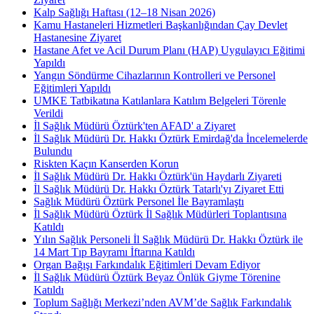
Kalp Sağlığı Haftası (12–18 Nisan 2026)
Kamu Hastaneleri Hizmetleri Başkanlığından Çay Devlet
Hastanesine Ziyaret
Hastane Afet ve Acil Durum Planı (HAP) Uygulayıcı Eğitimi
Yapıldı
Yangın Söndürme Cihazlarının Kontrolleri ve Personel
Eğitimleri Yapıldı
UMKE Tatbikatına Katılanlara Katılım Belgeleri Törenle
Verildi
İl Sağlık Müdürü Öztürk'ten AFAD' a Ziyaret
İl Sağlık Müdürü Dr. Hakkı Öztürk Emirdağ'da İncelemelerde
Bulundu
Riskten Kaçın Kanserden Korun
İl Sağlık Müdürü Dr. Hakkı Öztürk'ün Haydarlı Ziyareti
İl Sağlık Müdürü Dr. Hakkı Öztürk Tatarlı'yı Ziyaret Etti
Sağlık Müdürü Öztürk Personel İle Bayramlaştı
İl Sağlık Müdürü Öztürk İl Sağlık Müdürleri Toplantısına
Katıldı
Yılın Sağlık Personeli İl Sağlık Müdürü Dr. Hakkı Öztürk ile
14 Mart Tıp Bayramı İftarına Katıldı
Organ Bağışı Farkındalık Eğitimleri Devam Ediyor
İl Sağlık Müdürü Öztürk Beyaz Önlük Giyme Törenine
Katıldı
Toplum Sağlığı Merkezi’nden AVM’de Sağlık Farkındalık