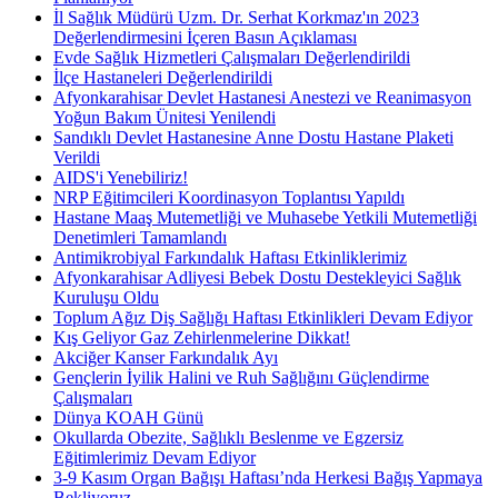
İl Sağlık Müdürü Uzm. Dr. Serhat Korkmaz'ın 2023
Değerlendirmesini İçeren Basın Açıklaması
Evde Sağlık Hizmetleri Çalışmaları Değerlendirildi
İlçe Hastaneleri Değerlendirildi
Afyonkarahisar Devlet Hastanesi Anestezi ve Reanimasyon
Yoğun Bakım Ünitesi Yenilendi
Sandıklı Devlet Hastanesine Anne Dostu Hastane Plaketi
Verildi
AIDS'i Yenebiliriz!
NRP Eğitimcileri Koordinasyon Toplantısı Yapıldı
Hastane Maaş Mutemetliği ve Muhasebe Yetkili Mutemetliği
Denetimleri Tamamlandı
Antimikrobiyal Farkındalık Haftası Etkinliklerimiz
Afyonkarahisar Adliyesi Bebek Dostu Destekleyici Sağlık
Kuruluşu Oldu
Toplum Ağız Diş Sağlığı Haftası Etkinlikleri Devam Ediyor
Kış Geliyor Gaz Zehirlenmelerine Dikkat!
Akciğer Kanser Farkındalık Ayı
Gençlerin İyilik Halini ve Ruh Sağlığını Güçlendirme
Çalışmaları
Dünya KOAH Günü
Okullarda Obezite, Sağlıklı Beslenme ve Egzersiz
Eğitimlerimiz Devam Ediyor
3-9 Kasım Organ Bağışı Haftası’nda Herkesi Bağış Yapmaya
Bekliyoruz.