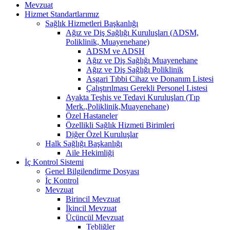
Mevzuat
Hizmet Standartlarımız
Sağlık Hizmetleri Başkanlığı
Ağız ve Diş Sağlığı Kuruluşları (ADSM,
Poliklinik, Muayenehane)
ADSM ve ADSH
Ağız ve Diş Sağlığı Muayenehane
Ağız ve Diş Sağlığı Poliklinik
Asgari Tıbbi Cihaz ve Donanım Listesi
Çalıştırılması Gerekli Personel Listesi
Ayakta Teşhis ve Tedavi Kuruluşları (Tıp
Merk.,Poliklinik,Muayenehane)
Özel Hastaneler
Özellikli Sağlık Hizmeti Birimleri
Diğer Özel Kuruluşlar
Halk Sağlığı Başkanlığı
Aile Hekimliği
İç Kontrol Sistemi
Genel Bilgilendirme Dosyası
İç Kontrol
Mevzuat
Birincil Mevzuat
İkincil Mevzuat
Üçüncül Mevzuat
Tebliğler