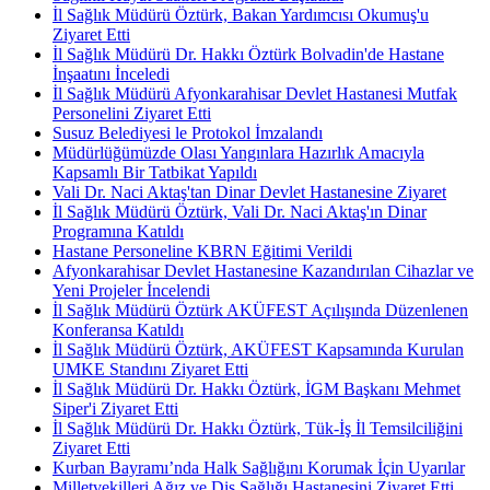
İl Sağlık Müdürü Öztürk, Bakan Yardımcısı Okumuş'u
Ziyaret Etti
İl Sağlık Müdürü Dr. Hakkı Öztürk Bolvadin'de Hastane
İnşaatını İnceledi
İl Sağlık Müdürü Afyonkarahisar Devlet Hastanesi Mutfak
Personelini Ziyaret Etti
Susuz Belediyesi le Protokol İmzalandı
Müdürlüğümüzde Olası Yangınlara Hazırlık Amacıyla
Kapsamlı Bir Tatbikat Yapıldı
Vali Dr. Naci Aktaş'tan Dinar Devlet Hastanesine Ziyaret
İl Sağlık Müdürü Öztürk, Vali Dr. Naci Aktaş'ın Dinar
Programına Katıldı
Hastane Personeline KBRN Eğitimi Verildi
Afyonkarahisar Devlet Hastanesine Kazandırılan Cihazlar ve
Yeni Projeler İncelendi
İl Sağlık Müdürü Öztürk AKÜFEST Açılışında Düzenlenen
Konferansa Katıldı
İl Sağlık Müdürü Öztürk, AKÜFEST Kapsamında Kurulan
UMKE Standını Ziyaret Etti
İl Sağlık Müdürü Dr. Hakkı Öztürk, İGM Başkanı Mehmet
Siper'i Ziyaret Etti
İl Sağlık Müdürü Dr. Hakkı Öztürk, Tük-İş İl Temsilciliğini
Ziyaret Etti
Kurban Bayramı’nda Halk Sağlığını Korumak İçin Uyarılar
Milletvekilleri Ağız ve Diş Sağlığı Hastanesini Ziyaret Etti