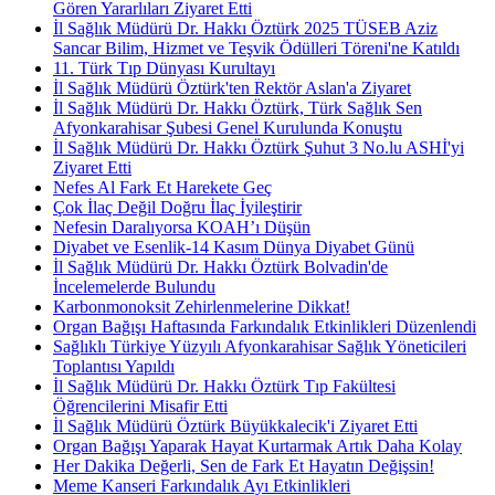
Gören Yararlıları Ziyaret Etti
İl Sağlık Müdürü Dr. Hakkı Öztürk 2025 TÜSEB Aziz
Sancar Bilim, Hizmet ve Teşvik Ödülleri Töreni'ne Katıldı
11. Türk Tıp Dünyası Kurultayı
İl Sağlık Müdürü Öztürk'ten Rektör Aslan'a Ziyaret
İl Sağlık Müdürü Dr. Hakkı Öztürk, Türk Sağlık Sen
Afyonkarahisar Şubesi Genel Kurulunda Konuştu
İl Sağlık Müdürü Dr. Hakkı Öztürk Şuhut 3 No.lu ASHİ'yi
Ziyaret Etti
Nefes Al Fark Et Harekete Geç
Çok İlaç Değil Doğru İlaç İyileştirir
Nefesin Daralıyorsa KOAH’ı Düşün
Diyabet ve Esenlik-14 Kasım Dünya Diyabet Günü
İl Sağlık Müdürü Dr. Hakkı Öztürk Bolvadin'de
İncelemelerde Bulundu
Karbonmonoksit Zehirlenmelerine Dikkat!
Organ Bağışı Haftasında Farkındalık Etkinlikleri Düzenlendi
Sağlıklı Türkiye Yüzyılı Afyonkarahisar Sağlık Yöneticileri
Toplantısı Yapıldı
İl Sağlık Müdürü Dr. Hakkı Öztürk Tıp Fakültesi
Öğrencilerini Misafir Etti
İl Sağlık Müdürü Öztürk Büyükkalecik'i Ziyaret Etti
Organ Bağışı Yaparak Hayat Kurtarmak Artık Daha Kolay
Her Dakika Değerli, Sen de Fark Et Hayatın Değişsin!
Meme Kanseri Farkındalık Ayı Etkinlikleri