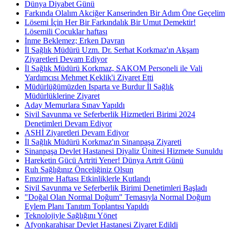
Dünya Diyabet Günü
Farkında Olalım Akciğer Kanserinden Bir Adım Öne Geçelim
Lösemi İçin Her Bir Farkındalık Bir Umut Demektir!
Lösemili Çocuklar haftası
İnme Beklemez; Erken Davran
İl Sağlık Müdürü Uzm. Dr. Serhat Korkmaz'ın Akşam
Ziyaretleri Devam Ediyor
İl Sağlık Müdürü Korkmaz, SAKOM Personeli ile Vali
Yardımcısı Mehmet Keklik'i Ziyaret Etti
Müdürlüğümüzden Isparta ve Burdur İl Sağlık
Müdürlüklerine Ziyaret
Aday Memurlara Sınav Yapıldı
Sivil Savunma ve Seferberlik Hizmetleri Birimi 2024
Denetimleri Devam Ediyor
ASHİ Ziyaretleri Devam Ediyor
İl Sağlık Müdürü Korkmaz'ın Sinanpaşa Ziyareti
Sinanpaşa Devlet Hastanesi Diyaliz Ünitesi Hizmete Sunuldu
Hareketin Gücü Artriti Yener! Dünya Artrit Günü
Ruh Sağlığınız Önceliğiniz Olsun
Emzirme Haftası Etkinliklerle Kutlandı
Sivil Savunma ve Seferberlik Birimi Denetimleri Başladı
"Doğal Olan Normal Doğum" Temasıyla Normal Doğum
Eylem Planı Tanıtım Toplantısı Yapıldı
Teknolojiyle Sağlığını Yönet
Afyonkarahisar Devlet Hastanesi Ziyaret Edildi