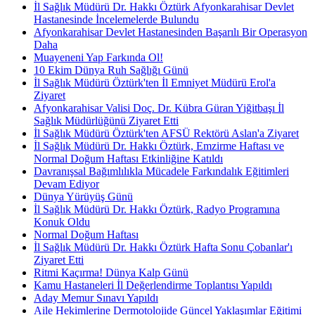
İl Sağlık Müdürü Dr. Hakkı Öztürk Afyonkarahisar Devlet
Hastanesinde İncelemelerde Bulundu
Afyonkarahisar Devlet Hastanesinden Başarılı Bir Operasyon
Daha
Muayeneni Yap Farkında Ol!
10 Ekim Dünya Ruh Sağlığı Günü
İl Sağlık Müdürü Öztürk'ten İl Emniyet Müdürü Erol'a
Ziyaret
Afyonkarahisar Valisi Doç. Dr. Kübra Güran Yiğitbaşı İl
Sağlık Müdürlüğünü Ziyaret Etti
İl Sağlık Müdürü Öztürk'ten AFSÜ Rektörü Aslan'a Ziyaret
İl Sağlık Müdürü Dr. Hakkı Öztürk, Emzirme Haftası ve
Normal Doğum Haftası Etkinliğine Katıldı
Davranışsal Bağımlılıkla Mücadele Farkındalık Eğitimleri
Devam Ediyor
Dünya Yürüyüş Günü
İl Sağlık Müdürü Dr. Hakkı Öztürk, Radyo Programına
Konuk Oldu
Normal Doğum Haftası
İl Sağlık Müdürü Dr. Hakkı Öztürk Hafta Sonu Çobanlar'ı
Ziyaret Etti
Ritmi Kaçırma! Dünya Kalp Günü
Kamu Hastaneleri İl Değerlendirme Toplantısı Yapıldı
Aday Memur Sınavı Yapıldı
Aile Hekimlerine Dermotolojide Güncel Yaklaşımlar Eğitimi