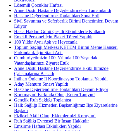
Lösemili Çocuklar Haftası
Anne Dostu Hastane Değerlendirmeleri Tamamlandı
Hastane Değerlendirme Toplantıları Sona Erdi
Sivil Savunma ve Seferberlik Birimi Denetimleri Devam
Ediyor
Hasta Hakları Günü Çeşitli Etkinliklerle Kutlandı
Emekli Personel İçin Plaket Töreni Yapıldı
100 Yıldır Aynı Aşk ve Heyecanla
Toplum Sağlığı Merkezi KETEM Birimi Meme Kanseri
Farkındalık İçin Stant Açtı
Cumhuriyetimizin 100. Yılında 100 Yaşındaki
Vatandaşlarımızı Ziyaret Ettik
Anne Dostu Hastane Değerlendirme Ekibi İlimizde
Çalışmalarına Başladı
İntiharı Önleme İl Koordinasyon Toplantısı Yapıldı
Aday Memuru Sınavı Yapıldı
Hastane Değerlendirme Toplantıları Devam Ediyor
Korkmayın! Farkında Olun, Erken Tanıyın!
Gençlik Ruh Sağlığı Toplantısı
Halk Sağlığı Hizmetleri Başkanlığımız İlçe Ziyaretlerine
Başladı
Fiziksel Aktif Olun, Eklemlerinizi Koruyun!
Ruh Sağlığı Evrensel Bir İnsan Hakkıdır
Emzirme Haftası Etkinlikleri Yapıldı