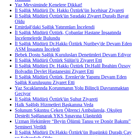
Yaz Mevsiminde Kenelere Dikkat!
İl Sağlık Müdürü Dr. Hakkı Öztürk'ün İscehisar Ziyareti
İl Sağlık Müdürü Öztürk'ün Sıradaki Ziyaret Durağı Bayat
Oldu
Emirdağ'daki Sağlık Yatırımları İncelendi
İl Sağlık Müdürü Öztürk, Çobanlar Hastane İnşaatında
İncelemelerde Bulundu
İl Sağlık Müdürü Dr.Hakkı Öztürk Nuribey'de Devam Eden
ASM İnşaatını İnceledi
Bebek Dostu Sağlık Kuruluşları Denetimleri Devam Ediyor
İl Sağlık Müdürü Öztürk Sülün'ü Ziyaret Etti
İl Sağlık Müdürü Dr. Hakkı Öztürk Dr.Halil İbrahim Özsoy
Bolvadin Devlet Hastanesini Ziyaret Etti
İl Sağlık Müdürü Öztürk, Erenler'de Yapımı Devam Eden
Sağlık Kuruluşunu Ziyaret Etti
Yaz Sıcaklarında Korunmanın Yolu Bilinçli Davranmaktan
Geçiyor
İl Sağlık Müdürü Öztürk'ün Şuhut Ziyareti
Halk Sağlığı Hizmetleri Başkanına Veda
Solunum Sıkıntısı Çeken Öğrenci Ambulansla, Oksijen
Desteği Sağlanarak YKS Sınavına Ulaştırıldı
Uzman Hekimlere “Beyin Ölümü Tanısı ve Donör Bakımı”
Semineri Verildi
İl Sağlık Müdürü Dr.Hakkı Öztürk'ün Bugünkü Durağı Çay
ve Sultandağı Oldu