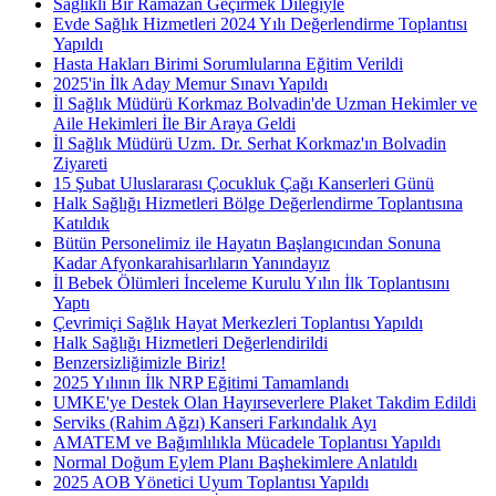
Sağlıklı Bir Ramazan Geçirmek Dileğiyle
Evde Sağlık Hizmetleri 2024 Yılı Değerlendirme Toplantısı
Yapıldı
Hasta Hakları Birimi Sorumlularına Eğitim Verildi
2025'in İlk Aday Memur Sınavı Yapıldı
İl Sağlık Müdürü Korkmaz Bolvadin'de Uzman Hekimler ve
Aile Hekimleri İle Bir Araya Geldi
İl Sağlık Müdürü Uzm. Dr. Serhat Korkmaz'ın Bolvadin
Ziyareti
15 Şubat Uluslararası Çocukluk Çağı Kanserleri Günü
Halk Sağlığı Hizmetleri Bölge Değerlendirme Toplantısına
Katıldık
Bütün Personelimiz ile Hayatın Başlangıcından Sonuna
Kadar Afyonkarahisarlıların Yanındayız
İl Bebek Ölümleri İnceleme Kurulu Yılın İlk Toplantısını
Yaptı
Çevrimiçi Sağlık Hayat Merkezleri Toplantısı Yapıldı
Halk Sağlığı Hizmetleri Değerlendirildi
Benzersizliğimizle Biriz!
2025 Yılının İlk NRP Eğitimi Tamamlandı
UMKE'ye Destek Olan Hayırseverlere Plaket Takdim Edildi
Serviks (Rahim Ağzı) Kanseri Farkındalık Ayı
AMATEM ve Bağımlılıkla Mücadele Toplantısı Yapıldı
Normal Doğum Eylem Planı Başhekimlere Anlatıldı
2025 AOB Yönetici Uyum Toplantısı Yapıldı