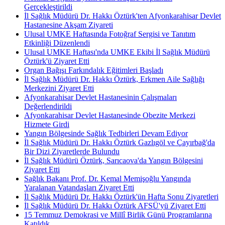
Gerçekleştirildi
İl Sağlık Müdürü Dr. Hakkı Öztürk'ten Afyonkarahisar Devlet
Hastanesine Akşam Ziyareti
Ulusal UMKE Haftasında Fotoğraf Sergisi ve Tanıtım
Etkinliği Düzenlendi
Ulusal UMKE Haftası'nda UMKE Ekibi İl Sağlık Müdürü
Öztürk'ü Ziyaret Etti
Organ Bağışı Farkındalık Eğitimleri Başladı
İl Sağlık Müdürü Dr. Hakkı Öztürk, Erkmen Aile Sağlığı
Merkezini Ziyaret Etti
Afyonkarahisar Devlet Hastanesinin Çalışmaları
Değerlendirildi
Afyonkarahisar Devlet Hastanesinde Obezite Merkezi
Hizmete Girdi
Yangın Bölgesinde Sağlık Tedbirleri Devam Ediyor
İl Sağlık Müdürü Dr. Hakkı Öztürk Gazlıgöl ve Çayırbağ'da
Bir Dizi Ziyaretlerde Bulundu
İl Sağlık Müdürü Öztürk, Sarıcaova'da Yangın Bölgesini
Ziyaret Etti
Sağlık Bakanı Prof. Dr. Kemal Memişoğlu Yangında
Yaralanan Vatandaşları Ziyaret Etti
İl Sağlık Müdürü Dr. Hakkı Öztürk'ün Hafta Sonu Ziyaretleri
İl Sağlık Müdürü Dr. Hakkı Öztürk AFSÜ'yü Ziyaret Etti
15 Temmuz Demokrasi ve Millî Birlik Günü Programlarına
Katıldık