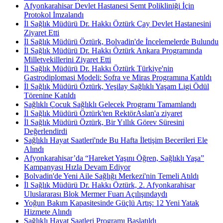
Afyonkarahisar Devlet Hastanesi Semt Polikliniği İçin
Protokol İmzalandı
İl Sağlık Müdürü Dr. Hakkı Öztürk Çay Devlet Hastanesini
Ziyaret Etti
İl Sağlık Müdürü Öztürk, Bolvadin'de İncelemelerde Bulundu
İl Sağlık Müdürü Dr. Hakkı Öztürk Ankara Programında
Milletvekillerini Ziyaret Etti
İl Sağlık Müdürü Dr. Hakkı Öztürk Türkiye'nin
Gastrodiplomasi Modeli: Sofra ve Miras Programına Katıldı
İl Sağlık Müdürü Öztürk, Yeşilay Sağlıklı Yaşam Ligi Ödül
Törenine Katıldı
Sağlıklı Çocuk Sağlıklı Gelecek Programı Tamamlandı
İl Sağlık Müdürü Öztürk'ten RektörAslan'a ziyaret
İl Sağlık Müdürü Öztürk, Bir Yıllık Görev Süresini
Değerlendirdi
Sağlıklı Hayat Saatleri'nde Bu Hafta İletişim Becerileri Ele
Alındı
Afyonkarahisar’da “Hareket Yaşını Öğren, Sağlıklı Yaşa”
Kampanyası Hızla Devam Ediyor
Bolvadin'de Yeni Aile Sağlığı Merkezi'nin Temeli Atıldı
İl Sağlık Müdürü Dr. Hakkı Öztürk, 2. Afyonkarahisar
Uluslararası Blok Mermer Fuarı Açılışındaydı
Yoğun Bakım Kapasitesinde Güçlü Artış: 12 Yeni Yatak
Hizmete Alındı
Sağlıklı Hayat Saatleri Programı Başlatıldı