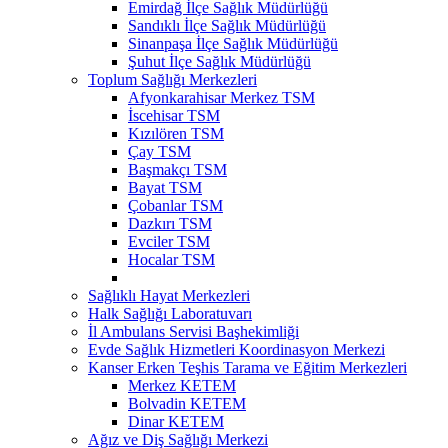
Emirdağ İlçe Sağlık Müdürlüğü
Sandıklı İlçe Sağlık Müdürlüğü
Sinanpaşa İlçe Sağlık Müdürlüğü
Şuhut İlçe Sağlık Müdürlüğü
Toplum Sağlığı Merkezleri
Afyonkarahisar Merkez TSM
İscehisar TSM
Kızılören TSM
Çay TSM
Başmakçı TSM
Bayat TSM
Çobanlar TSM
Dazkırı TSM
Evciler TSM
Hocalar TSM
Sağlıklı Hayat Merkezleri
Halk Sağlığı Laboratuvarı
İl Ambulans Servisi Başhekimliği
Evde Sağlık Hizmetleri Koordinasyon Merkezi
Kanser Erken Teşhis Tarama ve Eğitim Merkezleri
Merkez KETEM
Bolvadin KETEM
Dinar KETEM
Ağız ve Diş Sağlığı Merkezi