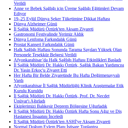
Verildi
Anne ve Bebek Sağlığı için Üreme Sağlığı Eğitimleri Devam
Ediyor
19–25 Eylül Dünya Şeker Tüketimine Dikkat Haftası
Dünya Alzheimer Günü
İl Sağlık Müdürü Öztürk'ten Akşam Ziyareti
Gastronomi Festivalinde Yerimiz Aldık
Dünya Lenfoma Farkındalık Günü
Prostat Kanseri Farkındalık Günü
Halk Sağlığı Haftası Sonunda Tarama Sayıları Yüksek Olan
Personele Teşekkür Belgesi Verildi
Afyonkarahisar’da Halk Sağlığı Haftası Etkinlikleri Başladı
İl Sağlık Müdürü Dr. Hakkı Öztürk, Sağlık Bakan Yardımcısı
Dr. Yasin Erkoç'u Ziyaret Etti
Her Hafta Bir Belde Ziyaretinde Bu Hafta Değirmenayvalı
Vardı
Afyonkarahisar İl Sağlık Müdürlüğü Klinik Araştırmalar Etik
Kurulu Kuruldu
İl Sağlık Müdürü Dr. Hakkı Öztürk, Prof. Dr. Necdet
Ünüvar'ı Ağırladı
Ekiplerimizi Balıkesir Deprem Bölgesine Uğurladık
İl Sağlık Müdürü Dr. Hakkı Öztürk Hafta Sonu Ağız ve Diş
Hastanesi İnşaatını İnceledi
İl Sağlık Müdürü Öztürk'ten ASHİ'ye Akşam Ziyareti
Normal Doğum Eylem Planı İstişare Toplantısı