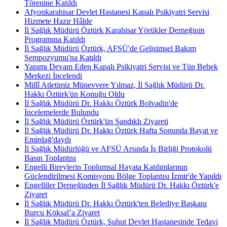
Törenine Katıldı
Afyonkarahisar Devlet Hastanesi Kapalı Psikiyatri Servisi
Hizmete Hazır Hâlde
İl Sağlık Müdürü Öztürk Karahisar Yörükler Derneğinin
Programına Katıldı
İl Sağlık Müdürü Öztürk, AFSÜ'de Gelişimsel Bakım
Sempozyumu'na Katıldı
Yapımı Devam Eden Kapalı Psikiyatri Servisi ve Tüp Bebek
Merkezi İncelendi
Millî Atletimiz Münevvere Yılmaz, İl Sağlık Müdürü Dr.
Hakkı Öztürk'ün Konuğu Oldu
İl Sağlık Müdürü Dr. Hakkı Öztürk Bolvadin'de
İncelemelerde Bulundu
İl Sağlık Müdürü Öztürk'ün Sandıklı Ziyareti
İl Sağlık Müdürü Dr. Hakkı Öztürk Hafta Sonunda Bayat ve
Emirdağ'daydı
İl Sağlık Müdürlüğü ve AFSÜ Arsında İş Birliği Protokolü
Basın Toplantısı
Engelli Bireylerin Toplumsal Hayata Katılımlarının
Güçlendirilmesi Komisyonu Bölge Toplantısı İzmir'de Yapıldı
Engelliler Derneğinden İl Sağlık Müdürü Dr. Hakkı Öztürk'e
Ziyaret
İl Sağlık Müdürü Dr. Hakkı Öztürk'ten Belediye Başkanı
Burcu Köksal’a Ziyaret
İl Sağlık Müdürü Öztürk, Şuhut Devlet Hastanesinde Tedavi