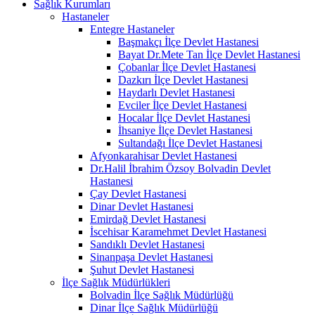
Sağlık Kurumları
Hastaneler
Entegre Hastaneler
Başmakçı İlçe Devlet Hastanesi
Bayat Dr.Mete Tan İlçe Devlet Hastanesi
Çobanlar İlçe Devlet Hastanesi
Dazkırı İlçe Devlet Hastanesi
Haydarlı Devlet Hastanesi
Evciler İlçe Devlet Hastanesi
Hocalar İlçe Devlet Hastanesi
İhsaniye İlçe Devlet Hastanesi
Sultandağı İlçe Devlet Hastanesi
Afyonkarahisar Devlet Hastanesi
Dr.Halil İbrahim Özsoy Bolvadin Devlet
Hastanesi
Çay Devlet Hastanesi
Dinar Devlet Hastanesi
Emirdağ Devlet Hastanesi
İscehisar Karamehmet Devlet Hastanesi
Sandıklı Devlet Hastanesi
Sinanpaşa Devlet Hastanesi
Şuhut Devlet Hastanesi
İlçe Sağlık Müdürlükleri
Bolvadin İlçe Sağlık Müdürlüğü
Dinar İlçe Sağlık Müdürlüğü