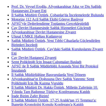
Prof. Dr. Veysel Eroğlu, Afyonkarahisar Ağız ve Diş Sağlığı
Hastanesini Ziyaret Etti
İl Sağlık Müdürü Öztürk, Çobanlar'da İncelemelerde Bulundu
Motorize 112 Acil Sağlık Ekibi Göreve Başlıyor
AFSÜ'yle Değerlendirme Toplantısı Gerçekleştirildi
Çay Devlet Hastanesinde Sağlık Hizmetleri Güçlendi
Afyonkarahisar Devlet Hastanesine Ziyaret
Ulusal UMKE Haftası Kutlanıyor
Sağlık Müdürü Öztürk, Yeni Tıbbi Cihazlarla Güçlendirilen
Birimleri İnceledi
Sağlık Müdürü Öztürk, Çay'daki Sağlık Kuruluşlarını Ziyaret
Etti
Çay Devlet Hastanesi Ziyareti
Semt Polikliniği İçin İnşaat Çalışmaları Başladı
AFSÜ ile İl Sağlık Müdürlüğü Arasında Yeni Bir Protokol
İmzalandı
İl Sağlık Müdürlüğüne Başvurularda Yeni Dönem
Afyonkarahisar'ın Doğusuna Dev Sağlık Yatırımı: Semt
Polikliniği İçin İlk Kazma Vuruldu
İl Sağlık Müdürü Dr. Hakkı Öztürk, Milletin Zaferinin 10.
Yılında Tam Bağımsız Türkiye Konferansına Katıldı
İrade Bizim Zafer Bizim!
İl Sağlık Müdürü Öztürk, 17-25 Aralık'tan 15 Temmuz'a:
İhanetin Kronolojisi Konulu Konferans'a Katıldı