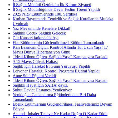
İl Sağlık Müdürü Öztürk'ün İlk Kurum Ziyareti
İl Sağlık Müdürlüğünde Devir Teslim Töreni Yapıldı
2025 NRP Eğitimlerinde 100. Sertifika
Kurban Bayramında Temizlik ve Sağlık Kurallarına Mutlaka
Uyulmalı
Yaz Mevsiminde Kenelere Dikkat!
Sağlıklı Çocuk Sağlıklı Gelecek
Cilt Kanseri farkındalık Ayı
Ebe Eğitimlerinin Güçlendirilmesi Eğitimi Tamamlandı
Kan Basıncını Ölçtür, Kontrol Altında Tut Uzun Yaşa! 17
Mayıs Dünya Hipertansiyon Günü
“İdeal Kilonu Öğren, Sağlıklı Yaşa” Kampanyası Başladı
9-15 Mayıs Çölyak Haftası
Sağlık İçin Hareket Et Günü Yürüyüşü Yapıldı
Lejyoner Hastalığı Kontrol Programı Eğitimi Yapıldı
Anne Sütü Eğitimi Verildi
“İdeal Kilonu Öğren, Sağlıklı Yaşa” Kampanyası Başladı
Sağlıklı Hayat İçin SAHA’ dayız.
Şuhut Devlet Hastanesi Yenileniyor
Yenidoğan Canlandırma Eğitimlerinden Biri Daha
Tamamlandı
Ebelik Eğitimlerinin Güçlendirilmesi Faaliyetlerimiz Devam
Ediyor
Astımda İnhaler Tedavi: Ne Kadar Doğru O Kadar Etkili