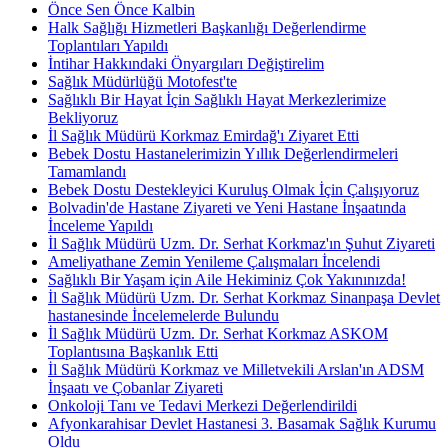
Önce Sen Önce Kalbin
Halk Sağlığı Hizmetleri Başkanlığı Değerlendirme
Toplantıları Yapıldı
İntihar Hakkındaki Önyargıları Değiştirelim
Sağlık Müdürlüğü Motofest'te
Sağlıklı Bir Hayat İçin Sağlıklı Hayat Merkezlerimize
Bekliyoruz
İl Sağlık Müdürü Korkmaz Emirdağ'ı Ziyaret Etti
Bebek Dostu Hastanelerimizin Yıllık Değerlendirmeleri
Tamamlandı
Bebek Dostu Destekleyici Kuruluş Olmak İçin Çalışıyoruz
Bolvadin'de Hastane Ziyareti ve Yeni Hastane İnşaatında
İnceleme Yapıldı
İl Sağlık Müdürü Uzm. Dr. Serhat Korkmaz'ın Şuhut Ziyareti
Ameliyathane Zemin Yenileme Çalışmaları İncelendi
Sağlıklı Bir Yaşam için Aile Hekiminiz Çok Yakınınızda!
İl Sağlık Müdürü Uzm. Dr. Serhat Korkmaz Sinanpaşa Devlet
hastanesinde İncelemelerde Bulundu
İl Sağlık Müdürü Uzm. Dr. Serhat Korkmaz ASKOM
Toplantısına Başkanlık Etti
İl Sağlık Müdürü Korkmaz ve Milletvekili Arslan'ın ADSM
İnşaatı ve Çobanlar Ziyareti
Onkoloji Tanı ve Tedavi Merkezi Değerlendirildi
Afyonkarahisar Devlet Hastanesi 3. Basamak Sağlık Kurumu
Oldu